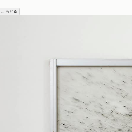
←
もどる