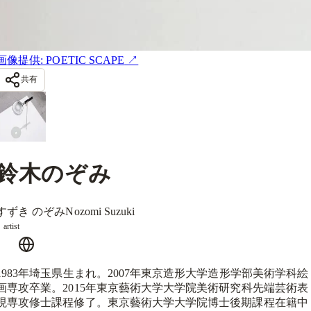
画像提供: POETIC SCAPE
↗
共有
鈴木のぞみ
すずき のぞみ
Nozomi Suzuki
artist
1983年埼玉県生まれ。2007年東京造形大学造形学部美術学科絵
画専攻卒業。2015年東京藝術大学大学院美術研究科先端芸術表
現専攻修士課程修了。東京藝術大学大学院博士後期課程在籍中