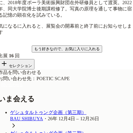
に、2018年度ポーラ美術振興財団在外研修員として渡英。2022
年、同大学院博士後期課程修了。写真の原理を通して事物に宿
る記憶の顕在化を試みている。
気になるに入れると、展覧会の開幕前と終了前にお知らせしま
す
気になる
もう好きなので、お気に入りに入れる
出展
16
回
セレクション
作品を問い合わせる
お問い合わせ先
：
POETIC SCAPE
問い合わせる
いま会える
ゲシュタルトゥング企画（第三期）
BAU SHIBUYA
・
26年 12月4日 – 12月26日