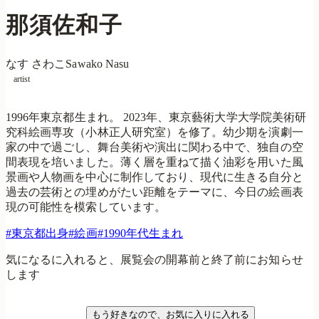
那須佐和子
なす さわこ
Sawako Nasu
artist
1996年東京都生まれ。 2023年、東京藝術大学大学院美術研
究科絵画専攻（小林正人研究室）を修了。幼少期を演劇一
家の中で過ごし、舞台美術や演出に関わる中で、独自の空
間表現を培いました。薄く層を重ねて描く油彩を用いた風
景画や人物画を中心に制作しており、現代に生きる自分と
過去の芸術との埋めがたい距離をテーマに、今日の絵画表
現の可能性を模索しています。
#
東京都出身
#
絵画
#
1990年代生まれ
気になるに入れると、展覧会の開幕前と終了前にお知らせ
します
気になる
もう好きなので、お気に入りに入れる