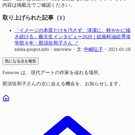
内容は掲載元でご確認ください。
取り上げられた記事（
1
）
「イメージの本質だけを汚さず、清潔に、軽やかに描
き続ける」藝大生インタビュー2020｜絵画科油絵専攻
学部４年・那須佐和子さん
↗
tobira-project.info
・
interview
・
文:
中嶋弘子
・
2021-01-18
気になる点を報告
Funwow
は、現代アートの作家を辿れる場所。
那須佐和子
さんの次に会える機会を、お知らせします。
気になる