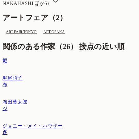
NAKAHASHI
ほか6
）
アートフェア（
2
）
ART FAIR TOKYO
ART OSAKA
関係のある作家（
26
）
接点の近い順
堀
堀尾昭子
布
布田葉太郎
ジ
ジョニー・メイ・ハウザー
多