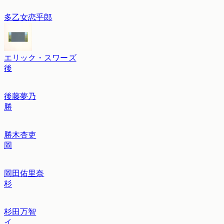
多乙女恋乎郎
エリック・スワーズ
後
後藤夢乃
勝
勝木杏吏
岡
岡田佑里奈
杉
杉田万智
イ