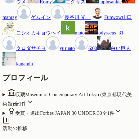
ウメ
Romy
エグザス
lupinsankle
manray
ゲムイン
長谷川 光一
Funwow山口
ニシオカキョウヘイ
muto
odysseus_31
クロダサチヨ
yuruato
6:00
白い巨人
kanamin
プロフィール
収蔵
Museum of Contemporary Art Tokyo (東京都現代美
術館)
全
1
件
受賞・選出
Forbes JAPAN 30 UNDER 30
全
1
件
活動の推移