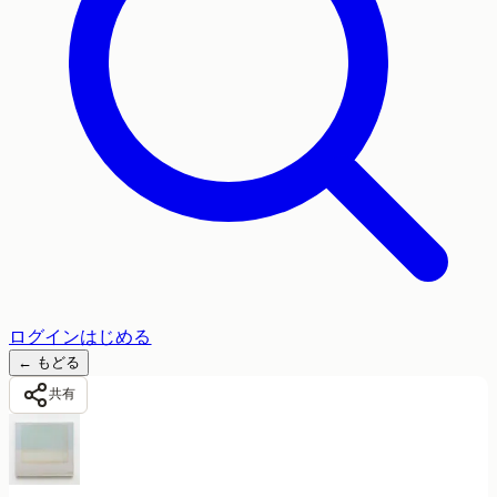
ログイン
はじめる
←
もどる
共有