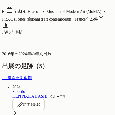
収蔵
Dia:Beacon ・ Museum of Modern Art (MoMA) ・
FRAC (Fonds régional d'art contemporain), France
全
25
件
活動の推移
2016
年〜
2024
年の年別出展
出展の足跡（
5
）
＋ 展覧会を追加
2024
Selection
KEN NAKAHASHI
グループ展
訪問を記録