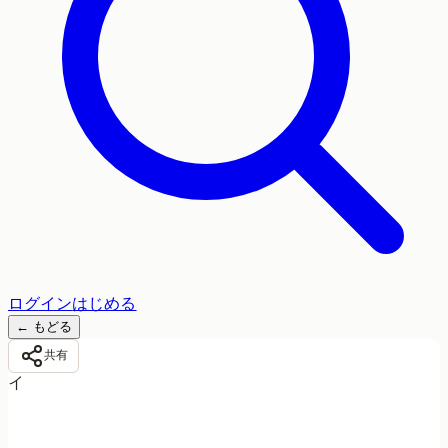
ログイン
はじめる
←
もどる
共有
イ