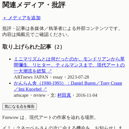
関連メディア・批評
＋ メディアを追加
批評・記事は各媒体／執筆者による外部コンテンツです。
内容は掲載元でご確認ください。
取り上げられた記事（
2
）
ミニマリズムとは何だったのか。モンドリアンから草
間彌生、リヒター、ティルマンスまで、現代アートの
一大潮流を総覧
↗
ARTnews JAPAN
・
essay
・
2023-07-28
かんらん舎（1980-1993）：Daniel Buren／Tony Cragg
／Imi Knoebel
↗
artscape
・
review
・
文:
村田真
・
2016-11-04
気になる点を報告
Funwow
は、現代アートの作家を辿れる場所。
イミ・クネーベル
さんの次に会える機会を、お知らせしま