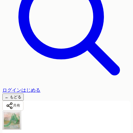
ログイン
はじめる
←
もどる
共有