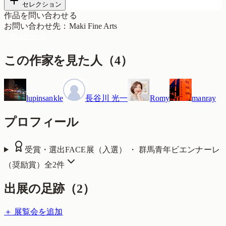
セレクション
作品を問い合わせる
お問い合わせ先
：
Maki Fine Arts
問い合わせる
この作家を見た人
（
4
）
lupinsankle
長谷川 光一
Romy
manray
プロフィール
受賞・選出
FACE展（入選） ・ 群馬青年ビエンナーレ
（奨励賞）
全
2
件
出展の足跡（
2
）
＋ 展覧会を追加