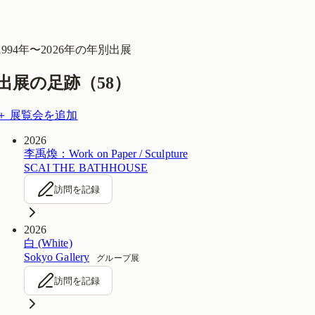
1994
年〜
2026
年の年別出展
出展の足跡（
58
）
＋ 展覧会を追加
2026
李禹煥：Work on Paper / Sculpture
SCAI THE BATHHOUSE
訪問を記録
2026
白 (White)
Sokyo Gallery
グループ展
訪問を記録