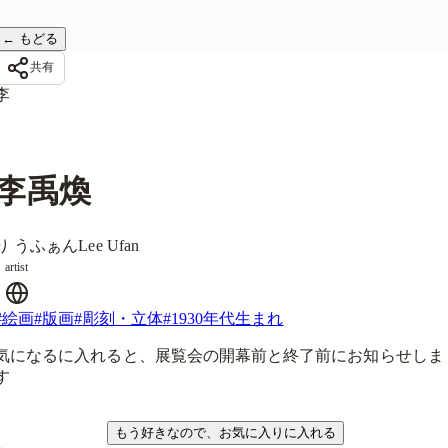
←
もどる
共有
李
李禹煥
り うふぁん
Lee Ufan
artist
#
絵画
#
版画
#
彫刻・立体
#
1930年代生まれ
気になるに入れると、展覧会の開幕前と終了前にお知らせしま
す
気になる
もう好きなので、お気に入りに入れる