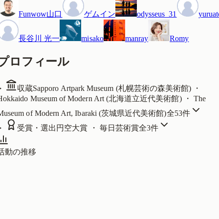
Funwow山口
ゲムイン
odysseus_31
yuruat
長谷川 光一
misako
manray
Romy
プロフィール
収蔵
Sapporo Artpark Museum (札幌芸術の森美術館) ・
Hokkaido Museum of Modern Art (北海道立近代美術館) ・ The
Museum of Modern Art, Ibaraki (茨城県近代美術館)
全
53
件
受賞・選出
円空大賞 ・ 毎日芸術賞
全
3
件
活動の推移