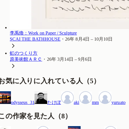
李禹煥：Work on Paper / Sculpture
SCAI THE BATHHOUSE
・
26年 8月4日 – 10月10日
虹のつくり方
原美術館ＡＲＣ
・
26年 3月14日 – 9月6日
お気に入りに入れている人
（
5
）
odysseus_31
たけぽ
aki
mm
yuruato
この作家を見た人
（
8
）