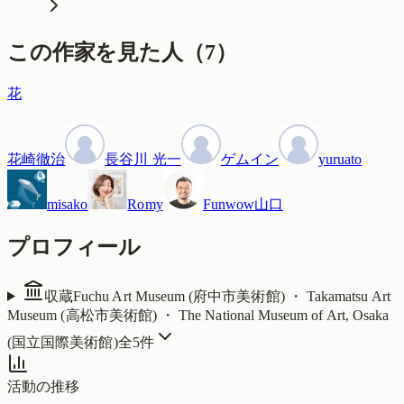
この作家を見た人
（
7
）
花
花崎徹治
長谷川 光一
ゲムイン
yuruato
misako
Romy
Funwow山口
プロフィール
収蔵
Fuchu Art Museum (府中市美術館) ・ Takamatsu Art
Museum (高松市美術館) ・ The National Museum of Art, Osaka
(国立国際美術館)
全
5
件
活動の推移