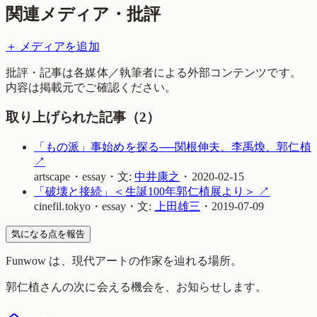
関連メディア・批評
＋ メディアを追加
批評・記事は各媒体／執筆者による外部コンテンツです。
内容は掲載元でご確認ください。
取り上げられた記事（
2
）
「もの派」事始めを探る──関根伸夫、李禹煥、郭仁植
↗
artscape
・
essay
・
文:
中井康之
・
2020-02-15
「破壊と接続」＜生誕100年郭仁植展より＞
↗
cinefil.tokyo
・
essay
・
文:
上田雄三
・
2019-07-09
気になる点を報告
Funwow
は、現代アートの作家を辿れる場所。
郭仁植
さんの次に会える機会を、お知らせします。