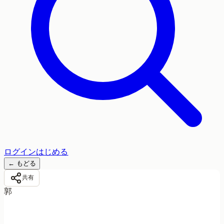
ログイン
はじめる
←
もどる
共有
郭