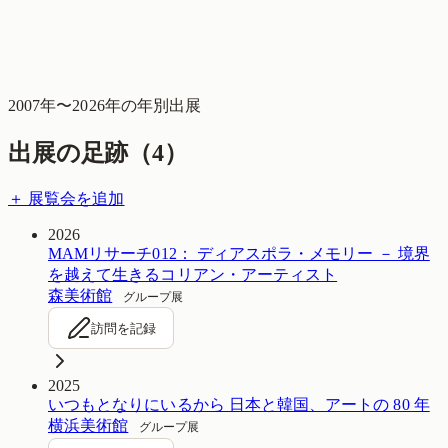
2007
年〜
2026
年の年別出展
出展の足跡（
4
）
＋ 展覧会を追加
2026
MAMリサーチ012： ディアスポラ・メモリー － 境界
を越えて生きるコリアン・アーティスト
森美術館
グループ展
訪問を記録
2025
いつもとなりにいるから 日本と韓国、アートの 80 年
横浜美術館
グループ展