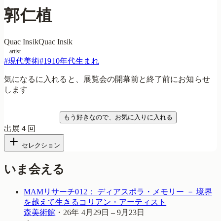
郭仁植
Quac Insik
Quac Insik
artist
#
現代美術
#
1910年代生まれ
気になるに入れると、展覧会の開幕前と終了前にお知らせ
します
気になる
もう好きなので、お気に入りに入れる
出展
4
回
セレクション
いま会える
MAMリサーチ012： ディアスポラ・メモリー － 境界
を越えて生きるコリアン・アーティスト
森美術館
・
26年 4月29日 – 9月23日