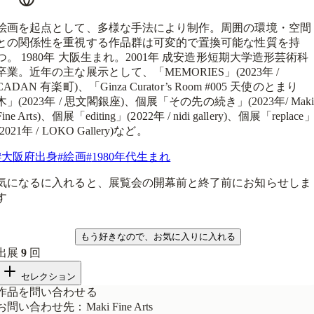
絵画を起点として、多様な手法により制作。周囲の環境・空間
との関係性を重視する作品群は可変的で置換可能な性質を持
つ。 1980年 大阪生まれ。2001年 成安造形短期大学造形芸術科
卒業。近年の主な展示として、「MEMORIES」(2023年 /
CADAN 有楽町)、「Ginza Curator’s Room #005 天使のとまり
木」(2023年 / 思文閣銀座)、個展「その先の続き」(2023年/ Mak
Fine Arts)、個展「editing」(2022年 / nidi gallery)、個展「replace
(2021年 / LOKO Gallery)など。
#
大阪府出身
#
絵画
#
1980年代生まれ
気になるに入れると、展覧会の開幕前と終了前にお知らせしま
す
気になる
もう好きなので、お気に入りに入れる
出展
9
回
セレクション
作品を問い合わせる
お問い合わせ先
：
Maki Fine Arts