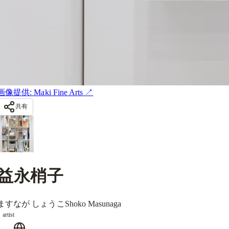
画像提供: Maki Fine Arts
↗
共有
益永梢子
ますなが しょうこ
Shoko Masunaga
artist