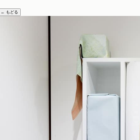
←
もどる