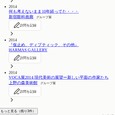
2014
何も考えないまま10年経ってた・・・
新宿眼科画廊
グループ展
訪問を記録
2014
『仮止め、ディプティック、その他』
HARMAS GALLERY
訪問を記録
2014
VOCA展2014 現代美術の展望ー新しい平面の作家たち
上野の森美術館
グループ展
訪問を記録
もっと見る
（残り
3
件）