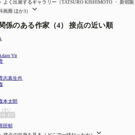
よく出展するギャラリー（
TATSURO KISHIMOTO ・ 新宿眼
科画廊
ほか3
）
関係のある作家（
4
）
接点の近い順
A
Adam Vit
貴
貴志真生也
森
森本太郎
原田郁
接点の中身を見る（どこで一緒だったか）