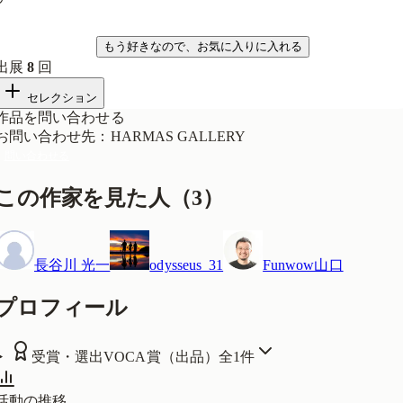
気になる
もう好きなので、お気に入りに入れる
出展
8
回
セレクション
作品を問い合わせる
お問い合わせ先
：
HARMAS GALLERY
問い合わせる
この作家を見た人
（
3
）
長谷川 光一
odysseus_31
Funwow山口
プロフィール
受賞・選出
VOCA賞（出品）
全
1
件
活動の推移