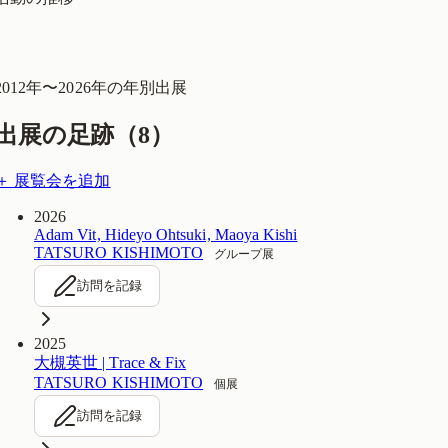
2012
年〜
2026
年の年別出展
出展の足跡（
8
）
＋ 展覧会を追加
2026
Adam Vit, Hideyo Ohtsuki, Maoya Kishi
TATSURO KISHIMOTO
グループ展
訪問を記録
2025
大槻英世 | Trace & Fix
TATSURO KISHIMOTO
個展
訪問を記録