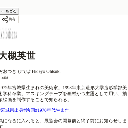
←
もどる
共有
大槻英世
おおつき ひでよ
Hideyo Ohtsuki
artist
1975年宮城県生まれの美術家。1998年東京造形大学造形学部美
術学科卒業。マスキングテープを画材かつ主題として用い、抽
象絵画を制作することで知られる。
#
宮城県出身
#
絵画
#
1970年代生まれ
気になるに入れると、展覧会の開幕前と終了前にお知らせしま
す