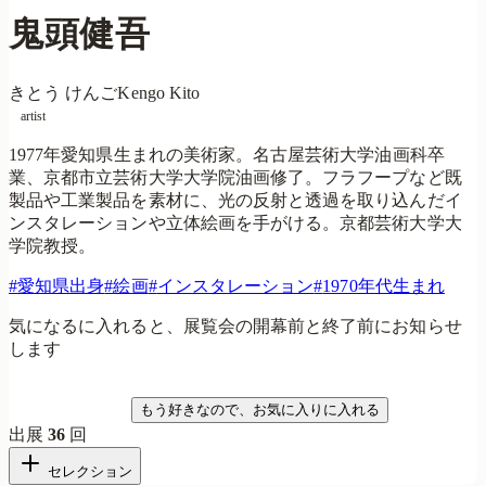
鬼頭健吾
きとう けんご
Kengo Kito
artist
1977年愛知県生まれの美術家。名古屋芸術大学油画科卒
業、京都市立芸術大学大学院油画修了。フラフープなど既
製品や工業製品を素材に、光の反射と透過を取り込んだイ
ンスタレーションや立体絵画を手がける。京都芸術大学大
学院教授。
#
愛知県出身
#
絵画
#
インスタレーション
#
1970年代生まれ
気になるに入れると、展覧会の開幕前と終了前にお知らせ
します
気になる
もう好きなので、お気に入りに入れる
出展
36
回
セレクション