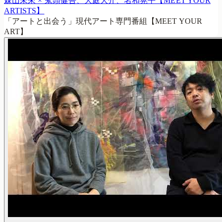
森山未來 × 鬼頭健吾、大庭大介、名和晃平【MEET YOUR
ARTISTS】
「アートと出会う」現代アート専門番組【MEET YOUR
ART】