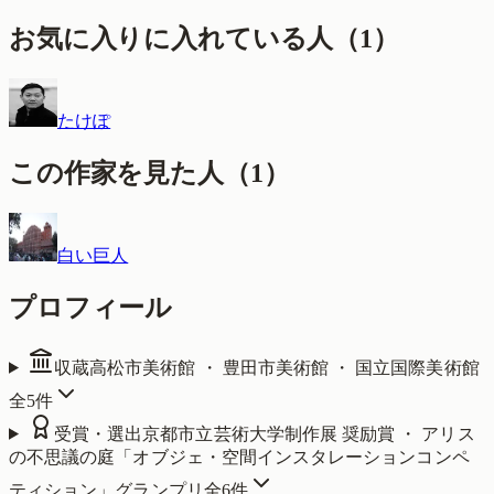
お気に入りに入れている人
（
1
）
たけぽ
この作家を見た人
（
1
）
白い巨人
プロフィール
収蔵
高松市美術館 ・ 豊田市美術館 ・ 国立国際美術館
全
5
件
受賞・選出
京都市立芸術大学制作展 奨励賞 ・ アリス
の不思議の庭「オブジェ・空間インスタレーションコンペ
ティション」グランプリ
全
6
件