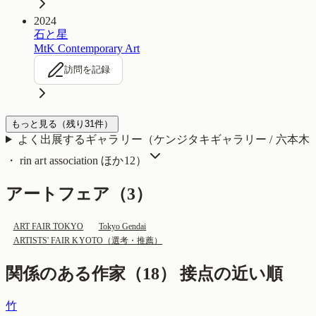
2024
石と星
MtK Contemporary Art
訪問を記録
もっと見る
（残り
31
件）
よく出展するギャラリー（
ケンジタキギャラリー / 六本木
・ rin art association
ほか12
）
アートフェア（
3
）
ART FAIR TOKYO
Tokyo Gendai
ARTISTS' FAIR KYOTO
（選考・推薦）
関係のある作家（
18
）
接点の近い順
竹