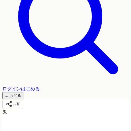
ログイン
はじめる
←
もどる
共有
鬼