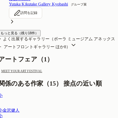
Yutaka Kikutake Gallery Kyobashi
グループ展
訪問を記録
もっと見る
（残り
18
件）
よく出展するギャラリー（
ポーラ ミュージアム アネックス
・ アートフロントギャラリー
ほか8
）
アートフェア（
1
）
MEET YOUR ART FESTIVAL
関係のある作家（
15
）
接点の近い順
小
小金沢健人
小