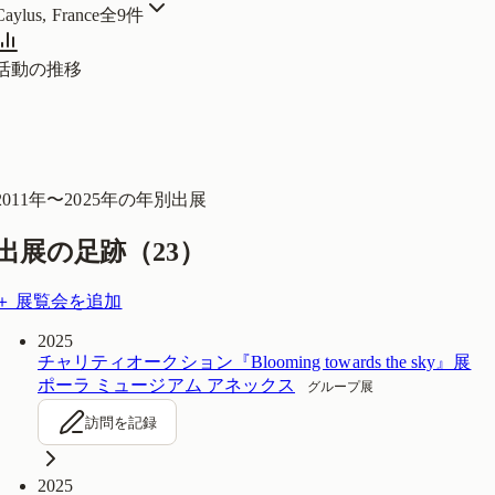
Caylus, France
全
9
件
活動の推移
2011
年〜
2025
年の年別出展
出展の足跡（
23
）
＋ 展覧会を追加
2025
チャリティオークション『Blooming towards the sky』展
ポーラ ミュージアム アネックス
グループ展
訪問を記録
2025