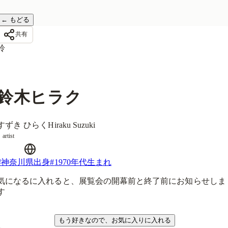
←
もどる
共有
鈴
鈴木ヒラク
すずき ひらく
Hiraku Suzuki
artist
#
神奈川県出身
#
1970年代生まれ
気になるに入れると、展覧会の開幕前と終了前にお知らせしま
す
気になる
もう好きなので、お気に入りに入れる