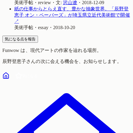
美術手帖
・
review
・
文:
沢山遼
・
2018-12-09
紙の仕事からとらえ直す、豊かな抽象世界。「辰野登
恵子 オン・ペーパーズ」が埼玉県立近代美術館で開催
↗
美術手帖
・
essay
・
2018-10-20
気になる点を報告
Funwow
は、現代アートの作家を辿れる場所。
辰野登恵子
さんの次に会える機会を、お知らせします。
気になる