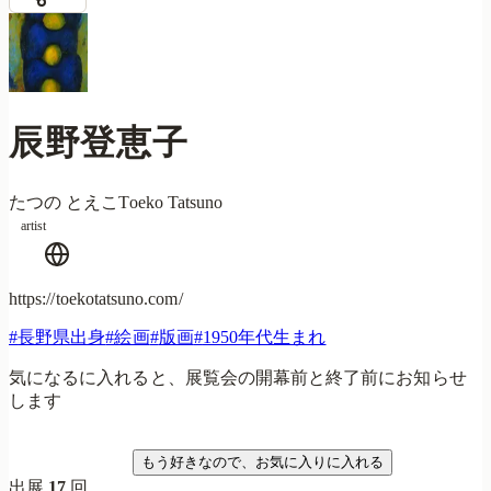
辰野登恵子
たつの とえこ
Toeko Tatsuno
artist
https://toekotatsuno.com/
#
長野県出身
#
絵画
#
版画
#
1950年代生まれ
気になるに入れると、展覧会の開幕前と終了前にお知らせ
します
気になる
もう好きなので、お気に入りに入れる
出展
17
回