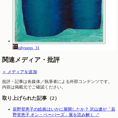
odysseus_31
関連メディア・批評
＋ メディアを追加
批評・記事は各媒体／執筆者による外部コンテンツです。
内容は掲載元でご確認ください。
取り上げられた記事（
2
）
辰野登恵子の絵画はいかに展開したか？ 沢山遼が「辰
野登恵子 オン・ペーパーズ」展を読み解く
↗