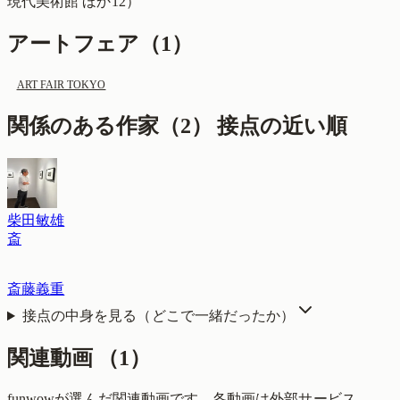
現代美術館
ほか12
）
アートフェア（
1
）
ART FAIR TOKYO
関係のある作家（
2
）
接点の近い順
柴田敏雄
斎
斎藤義重
接点の中身を見る（どこで一緒だったか）
関連動画
（
1
）
funwowが選んだ関連動画です。各動画は外部サービス