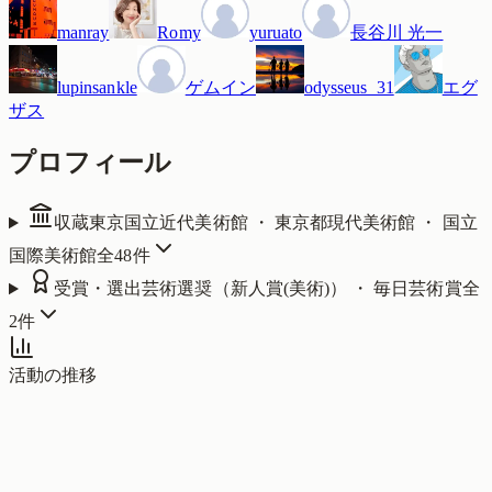
manray
Romy
yuruato
長谷川 光一
lupinsankle
ゲムイン
odysseus_31
エグ
ザス
プロフィール
収蔵
東京国立近代美術館 ・ 東京都現代美術館 ・ 国立
国際美術館
全
48
件
受賞・選出
芸術選奨（新人賞(美術)） ・ 毎日芸術賞
全
2
件
活動の推移