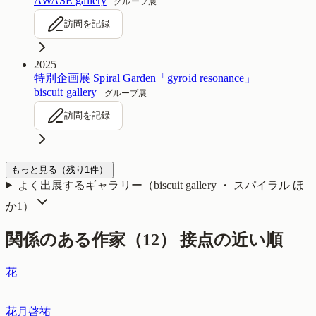
AWASE gallery
グループ展
訪問を記録
2025
特別企画展 Spiral Garden「gyroid resonance」
biscuit gallery
グループ展
訪問を記録
もっと見る
（残り
1
件）
よく出展するギャラリー（
biscuit gallery ・ スパイラル
ほ
か1
）
関係のある作家（
12
）
接点の近い順
花
花月啓祐