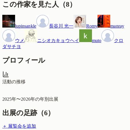
この作家を見た人
（
8
）
lupinsankle
長谷川 光一
Romy
manray
ウメ
ニシオカキョウヘイ
muto
クロ
ダサチヨ
プロフィール
活動の推移
2025
年〜
2026
年の年別出展
出展の足跡（
6
）
＋ 展覧会を追加