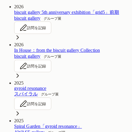
2026
biscuit gallery 5th anniversary exhibition「grid5」前期
biscuit gallery
グループ展
訪問を記録
2026
In House：from the biscuit gallery Collection
biscuit gallery
グループ展
訪問を記録
2025
gyroid resonance
スパイラル
グループ展
訪問を記録
2025
Spiral Garden「gyroid resonance」