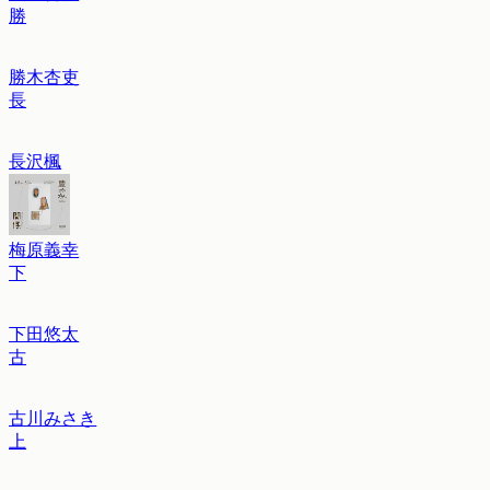
勝
勝木杏吏
長
長沢楓
梅原義幸
下
下田悠太
古
古川みさき
上