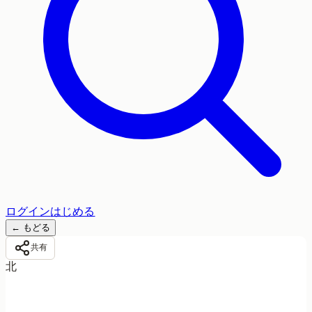
ログイン
はじめる
←
もどる
共有
北