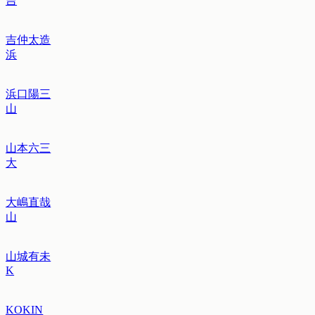
吉
吉仲太造
浜
浜口陽三
山
山本六三
大
大嶋直哉
山
山城有未
K
KOKIN