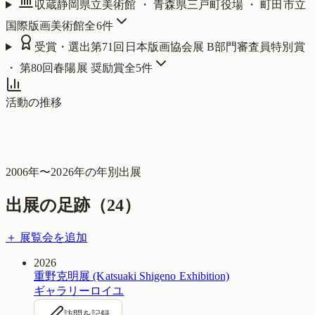
収蔵
静岡県立美術館 ・ 青森県三戸町役場 ・ 町田市立
国際版画美術館
全
6
件
受賞・選出
第71回日本版画協会展 B部門審査員特別賞
・ 第80回春陽展 奨励賞
全
5
件
活動の推移
2006
年〜
2026
年の年別出展
出展の足跡（
24
）
＋ 展覧会を追加
2026
重野克明展 (Katsuaki Shigeno Exhibition)
ギャラリーロイユ
訪問を記録