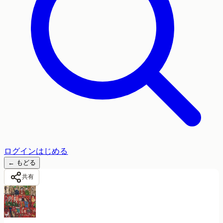
ログイン
はじめる
←
もどる
共有