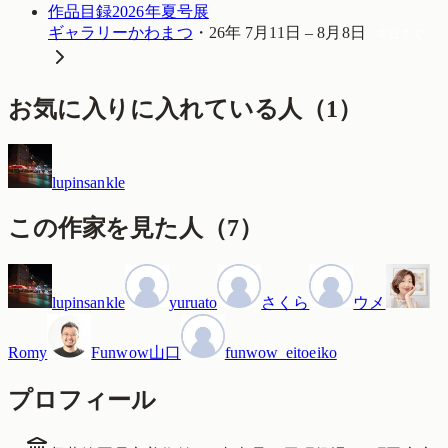
作品目録2026年夏号展
ギャラリーかわまつ
・
26年 7月11日 – 8月8日
本日まで
お気に入りに入れている人
（
1
）
lupinsankle
この作家を見た人
（
7
）
lupinsankle
yuruato
さくら
ウメ
Romy
Funwow山口
funwow_eitoeiko
プロフィール