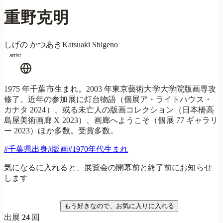
重野克明
しげの かつあき
Katsuaki Shigeno
artist
1975 年千葉市生まれ。2003 年東京藝術大学大学院版画専攻
修了。近年の参加展に灯台物語（個展ア・ライトハウス・
カナタ 2024）、或る未亡人の版画コレクション（日本橋高
島屋美術画廊 X 2023）、画廊へようこそ（個展 77 ギャラリ
ー 2023）ほか多数。受賞多数。
#
千葉県出身
#
版画
#
1970年代生まれ
気になるに入れると、展覧会の開幕前と終了前にお知らせ
します
気になる
もう好きなので、お気に入りに入れる
出展
24
回