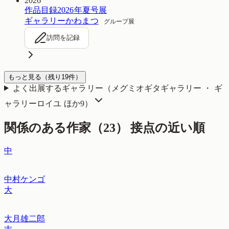
2026
作品目録2026年夏号展
ギャラリーかわまつ
グループ展
訪問を記録
もっと見る
（残り
19
件）
よく出展するギャラリー（
メグミオギタギャラリー ・ ギ
ャラリーロイユ
ほか9
）
関係のある作家（
23
）
接点の近い順
中
中村ケンゴ
大
大月雄二郎