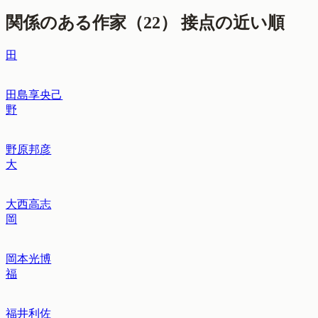
関係のある作家（
22
）
接点の近い順
田
田島享央己
野
野原邦彦
大
大西高志
岡
岡本光博
福
福井利佐