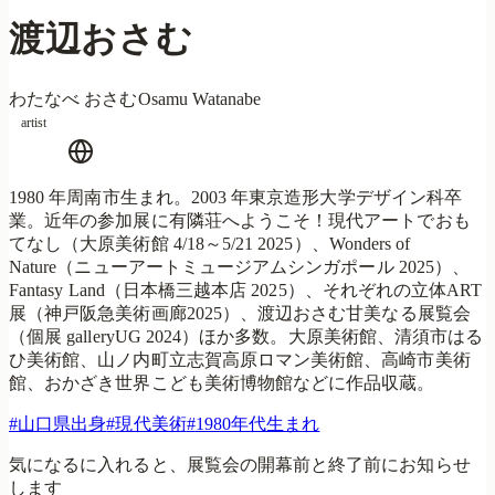
渡辺おさむ
わたなべ おさむ
Osamu Watanabe
artist
1980 年周南市生まれ。2003 年東京造形大学デザイン科卒
業。近年の参加展に有隣荘へようこそ！現代アートでおも
てなし（大原美術館 4/18～5/21 2025）、Wonders of
Nature（ニューアートミュージアムシンガポール 2025）、
Fantasy Land（日本橋三越本店 2025）、それぞれの立体ART
展（神戸阪急美術画廊2025）、渡辺おさむ甘美なる展覧会
（個展 galleryUG 2024）ほか多数。大原美術館、清須市はる
ひ美術館、山ノ内町立志賀高原ロマン美術館、高崎市美術
館、おかざき世界こども美術博物館などに作品収蔵。
#
山口県出身
#
現代美術
#
1980年代生まれ
気になるに入れると、展覧会の開幕前と終了前にお知らせ
します