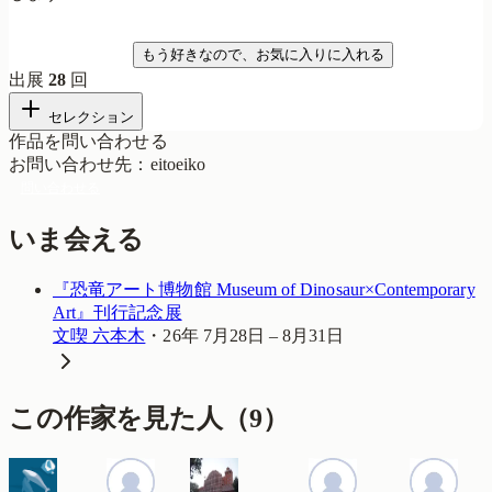
気になる
もう好きなので、お気に入りに入れる
出展
28
回
セレクション
作品を問い合わせる
お問い合わせ先
：
eitoeiko
問い合わせる
いま会える
『恐竜アート博物館 Museum of Dinosaur×Contemporary
Art』刊行記念展
文喫 六本木
・
26年 7月28日 – 8月31日
この作家を見た人
（
9
）