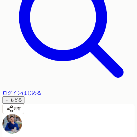
ログイン
はじめる
←
もどる
共有