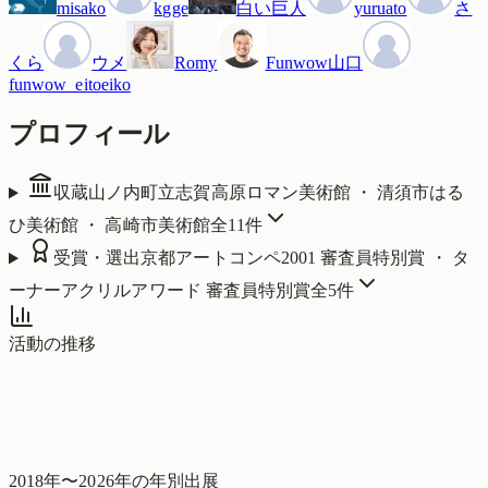
misako
kgge
白い巨人
yuruato
さ
くら
ウメ
Romy
Funwow山口
funwow_eitoeiko
プロフィール
収蔵
山ノ内町立志賀高原ロマン美術館 ・ 清須市はる
ひ美術館 ・ 高崎市美術館
全
11
件
受賞・選出
京都アートコンペ2001 審査員特別賞 ・ タ
ーナーアクリルアワード 審査員特別賞
全
5
件
活動の推移
2018
年〜
2026
年の年別出展