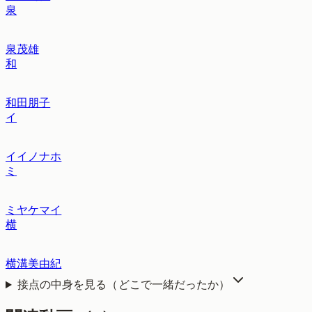
泉
泉茂雄
和
和田朋子
イ
イイノナホ
ミ
ミヤケマイ
横
横溝美由紀
接点の中身を見る（どこで一緒だったか）