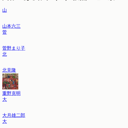
山
山本六三
菅
菅野まり子
北
北見隆
重野克明
大
大月雄二郎
大