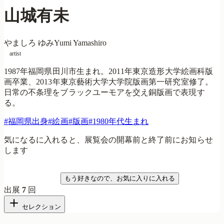
山城有未
やましろ ゆみ
Yumi Yamashiro
artist
1987年福岡県田川市生まれ。2011年東京造形大学絵画科版
画卒業、2013年東京藝術大学大学院版画第一研究室修了。
日常の不条理をブラックユーモアを交え銅版画で表現す
る。
#
福岡県出身
#
絵画
#
版画
#
1980年代生まれ
気になるに入れると、展覧会の開幕前と終了前にお知らせ
します
気になる
もう好きなので、お気に入りに入れる
出展
7
回
セレクション