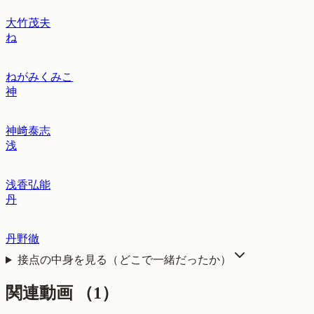
大竹茂夫
ね
ねがみくみこ
神
神﨑泰志
浅
浅香弘能
丹
丹野徹
接点の中身を見る（どこで一緒だったか）
関連動画
（
1
）