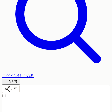
ログイン
はじめる
←
もどる
共有
山