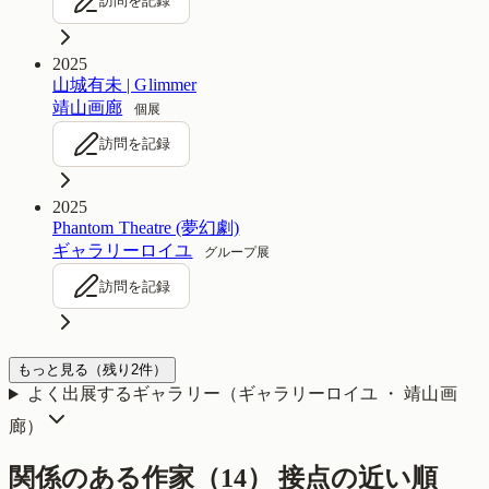
訪問を記録
2025
山城有未 | Glimmer
靖山画廊
個展
訪問を記録
2025
Phantom Theatre (夢幻劇)
ギャラリーロイユ
グループ展
訪問を記録
もっと見る
（残り
2
件）
よく出展するギャラリー（
ギャラリーロイユ ・ 靖山画
廊
）
関係のある作家（
14
）
接点の近い順