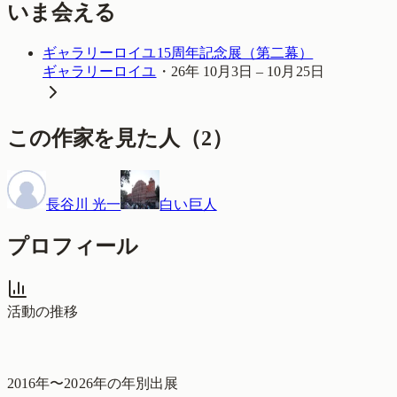
いま会える
ギャラリーロイユ15周年記念展（第二幕）
ギャラリーロイユ
・
26年 10月3日 – 10月25日
この作家を見た人
（
2
）
長谷川 光一
白い巨人
プロフィール
活動の推移
2016
年〜
2026
年の年別出展