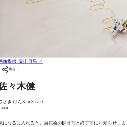
画像提供: 青山目黒
↗
共有
佐々木健
ささき けん
Ken Sasaki
artist
気になるに入れると、展覧会の開幕前と終了前にお知らせしま