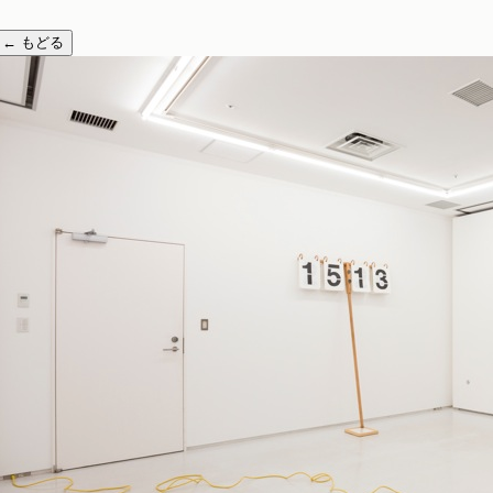
←
もどる