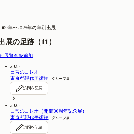
2009
年〜
2025
年の年別出展
出展の足跡（
11
）
＋ 展覧会を追加
2025
日常のコレオ
東京都現代美術館
グループ展
訪問を記録
2025
日常のコレオ（開館30周年記念展）
東京都現代美術館
グループ展
訪問を記録