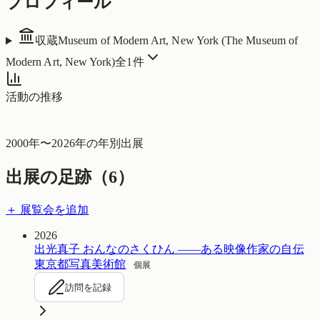
プロフィール
収蔵
Museum of Modern Art, New York (The Museum of
Modern Art, New York)
全
1
件
活動の推移
2000
年〜
2026
年の年別出展
出展の足跡（
6
）
＋ 展覧会を追加
2026
出光真子 おんなのさくひん ――ある映像作家の自伝
東京都写真美術館
個展
訪問を記録