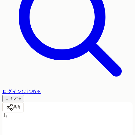
ログイン
はじめる
←
もどる
共有
出