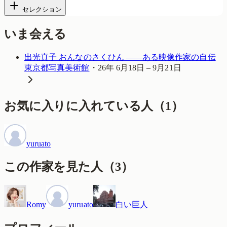
セレクション
いま会える
出光真子 おんなのさくひん ――ある映像作家の自伝
東京都写真美術館
・
26年 6月18日 – 9月21日
お気に入りに入れている人
（
1
）
yuruato
この作家を見た人
（
3
）
Romy
yuruato
白い巨人