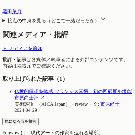
黑田菜月
接点の中身を見る（どこで一緒だったか）
関連メディア・批評
＋ メディアを追加
批評・記事は各媒体／執筆者による外部コンテンツです。
内容は掲載元でご確認ください。
取り上げられた記事（
1
）
仏教的瞑想を体感 フランシス真悟、初の回顧展を堪能
市原尚士評
↗
美術評論+（AICA Japan）
・
review
・
文:
市原尚士
・
2024-04-29
気になる点を報告
Funwow
は、現代アートの作家を辿れる場所。