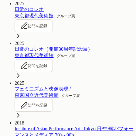
2025
日常のコレオ
東京都現代美術館
グループ展
訪問を記録
2025
日常のコレオ（開館30周年記念展）
東京都現代美術館
グループ展
訪問を記録
2025
フェミニズムと映像表現 /
東京国立近代美術館
グループ展
訪問を記録
2018
Institute of Asian Performance Art: Tokyo 日/中/韓パフォー
マンスとメディア 70's - 90's