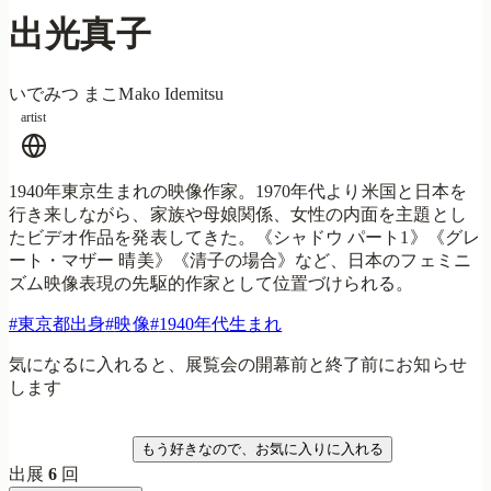
出光真子
いでみつ まこ
Mako Idemitsu
artist
1940年東京生まれの映像作家。1970年代より米国と日本を
行き来しながら、家族や母娘関係、女性の内面を主題とし
たビデオ作品を発表してきた。《シャドウ パート1》《グレ
ート・マザー 晴美》《清子の場合》など、日本のフェミニ
ズム映像表現の先駆的作家として位置づけられる。
#
東京都出身
#
映像
#
1940年代生まれ
気になるに入れると、展覧会の開幕前と終了前にお知らせ
します
気になる
もう好きなので、お気に入りに入れる
出展
6
回