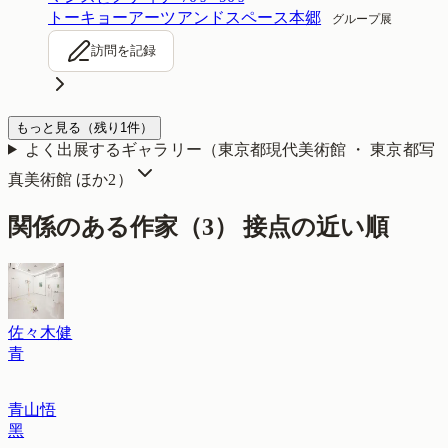
トーキョーアーツアンドスペース本郷
グループ展
訪問を記録
もっと見る
（残り
1
件）
よく出展するギャラリー（
東京都現代美術館 ・ 東京都写
真美術館
ほか2
）
関係のある作家（
3
）
接点の近い順
佐々木健
青
青山悟
黑