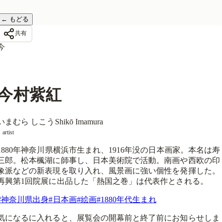
←
もどる
共有
今
今村紫紅
いまむら しこう
Shikō Imamura
artist
1880年神奈川県横浜市生まれ、1916年没の日本画家。本名は寿
三郎。松本楓湖に師事し、日本美術院で活動。南画や西欧の印
象派などの新表現を取り入れ、風景画に強い個性を発揮した。
再興第1回院展に出品した「熱国之巻」は代表作とされる。
#
神奈川県出身
#
日本画
#
絵画
#
1880年代生まれ
気になるに入れると、展覧会の開幕前と終了前にお知らせしま