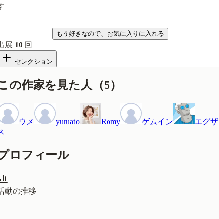
す
気になる
もう好きなので、お気に入りに入れる
出展
10
回
セレクション
この作家を見た人
（
5
）
ウメ
yuruato
Romy
ゲムイン
エグザ
ス
プロフィール
活動の推移