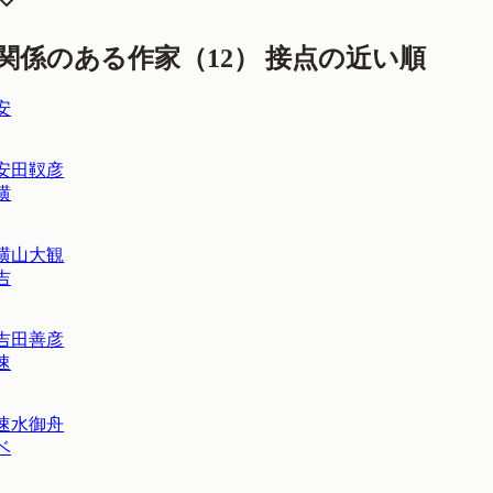
関係のある作家（
12
）
接点の近い順
安
安田靫彦
横
横山大観
吉
吉田善彦
速
速水御舟
ベ