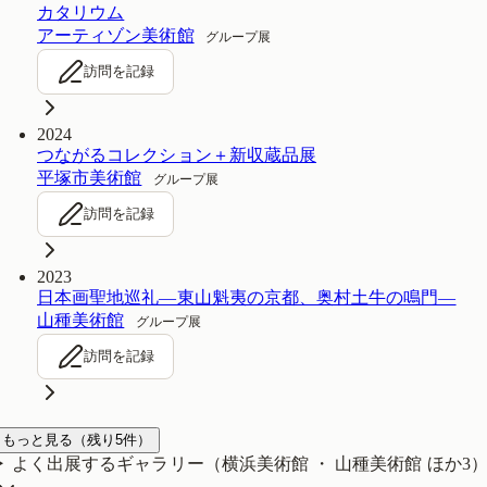
カタリウム
アーティゾン美術館
グループ展
訪問を記録
2024
つながるコレクション＋新収蔵品展
平塚市美術館
グループ展
訪問を記録
2023
日本画聖地巡礼―東山魁夷の京都、奥村土牛の鳴門―
山種美術館
グループ展
訪問を記録
もっと見る
（残り
5
件）
よく出展するギャラリー（
横浜美術館 ・ 山種美術館
ほか3