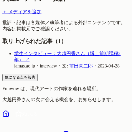
＋ メディアを追加
批評・記事は各媒体／執筆者による外部コンテンツです。
内容は掲載元でご確認ください。
取り上げられた記事（
1
）
学生インタビュー：大越円香さん（博士前期課程2
年）
↗
iamas.ac.jp
・
interview
・
文:
前田真二郎
・
2023-04-28
気になる点を報告
Funwow
は、現代アートの作家を辿れる場所。
大越円香
さんの次に会える機会を、お知らせします。
気になる