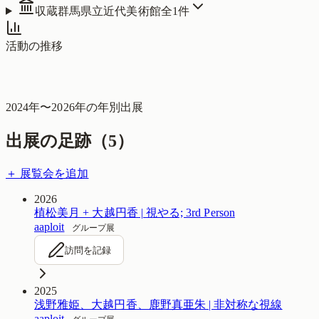
収蔵
群馬県立近代美術館
全
1
件
活動の推移
2024
年〜
2026
年の年別出展
出展の足跡（
5
）
＋ 展覧会を追加
2026
植松美月 + 大越円香 | 視やる; 3rd Person
aaploit
グループ展
訪問を記録
2025
浅野雅姫、大越円香、鹿野真亜朱 | 非対称な視線
aaploit