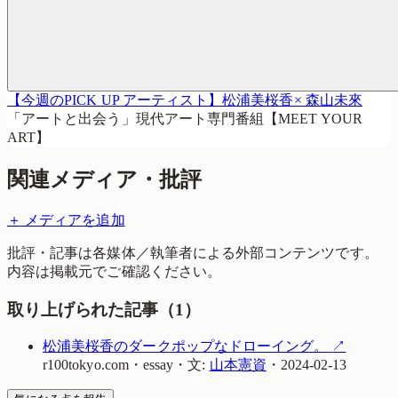
【今週のPICK UP アーティスト】松浦美桜香× 森山未來
「アートと出会う」現代アート専門番組【MEET YOUR
ART】
関連メディア・批評
＋ メディアを追加
批評・記事は各媒体／執筆者による外部コンテンツです。
内容は掲載元でご確認ください。
取り上げられた記事（
1
）
松浦美桜香のダークポップなドローイング。
↗
r100tokyo.com
・
essay
・
文:
山本憲資
・
2024-02-13