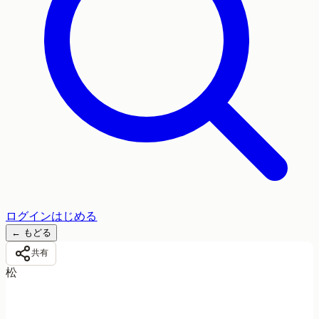
ログイン
はじめる
←
もどる
共有
松