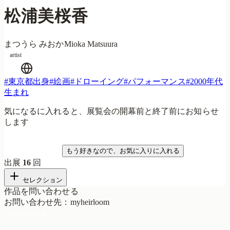
松浦美桜香
まつうら みおか
Mioka Matsuura
artist
#
東京都出身
#
絵画
#
ドローイング
#
パフォーマンス
#
2000年代
生まれ
気になるに入れると、展覧会の開幕前と終了前にお知らせ
します
気になる
もう好きなので、お気に入りに入れる
出展
16
回
セレクション
作品を問い合わせる
お問い合わせ先
：
myheirloom
問い合わせる