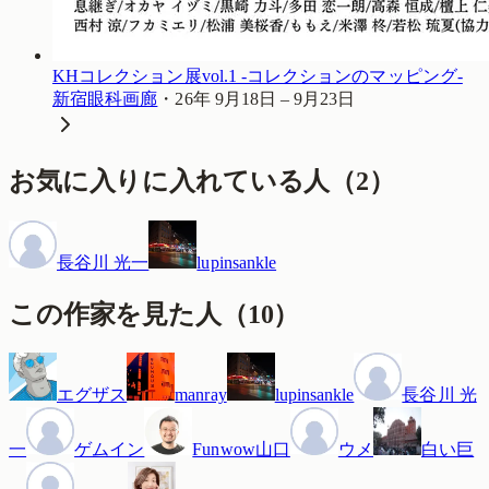
KHコレクション展vol.1 -コレクションのマッピング-
新宿眼科画廊
・
26年 9月18日 – 9月23日
お気に入りに入れている人
（
2
）
長谷川 光一
lupinsankle
この作家を見た人
（
10
）
エグザス
manray
lupinsankle
長谷川 光
一
ゲムイン
Funwow山口
ウメ
白い巨