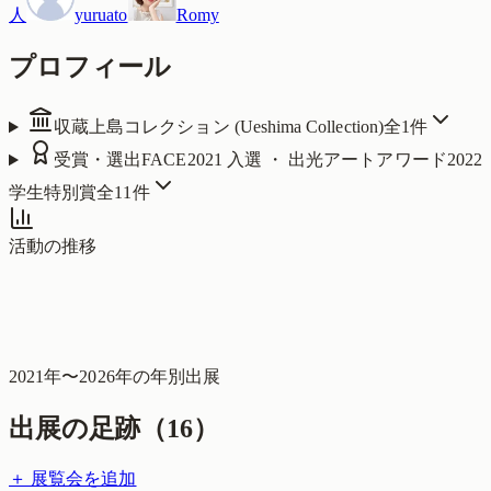
人
yuruato
Romy
プロフィール
収蔵
上島コレクション (Ueshima Collection)
全
1
件
受賞・選出
FACE2021 入選 ・ 出光アートアワード2022
学生特別賞
全
11
件
活動の推移
2021
年〜
2026
年の年別出展
出展の足跡（
16
）
＋ 展覧会を追加