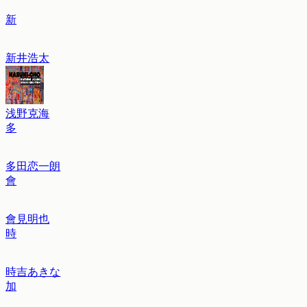
新
新井浩太
浅野克海
多
多田恋一朗
會
會見明也
時
時吉あきな
加