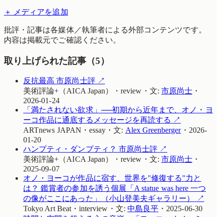
＋ メディアを追加
批評・記事は各媒体／執筆者による外部コンテンツです。
内容は掲載元でご確認ください。
取り上げられた記事（
5
）
反抗最高 市原尚士評
↗
美術評論+（AICA Japan）
・
review
・
文:
市原尚士
・
2026-01-24
「満たされない欲求」──初期から近年まで、オノ・ヨ
ーコ作品に通底するメッセージを再読する
↗
ARTnews JAPAN
・
essay
・
文:
Alex Greenberger
・
2026-
01-20
ハンプティ・ダンプティ？ 市原尚士評
↗
美術評論+（AICA Japan）
・
review
・
文:
市原尚士
・
2025-09-07
オノ・ヨーコが作品に宿す、世界を"修復する"力と
は？ 鑑賞者の参加を誘う個展「A statue was here 一つ
の像がここにあった」（小山登美夫ギャラリー）
↗
Tokyo Art Beat
・
interview
・
文:
中島良平
・
2025-06-30