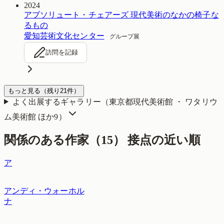
2024
アブソリュート・チェアーズ 現代美術のなかの椅子な
るもの
愛知芸術文化センター
グループ展
訪問を記録
もっと見る
（残り
21
件）
よく出展するギャラリー（
東京都現代美術館 ・ ワタリウ
ム美術館
ほか9
）
関係のある作家（
15
）
接点の近い順
ア
アンディ・ウォーホル
ナ