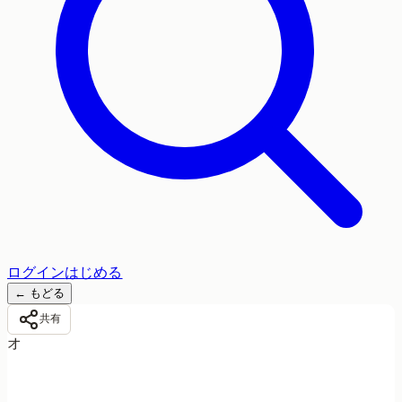
ログイン
はじめる
←
もどる
共有
オ