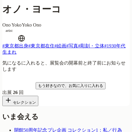
オノ・ヨーコ
Ono Yoko
Yoko Ono
artist
#
東京都出身
#
東京都在住
#
絵画
#
写真
#
彫刻・立体
#
1930年代
生まれ
気になるに入れると、展覧会の開幕前と終了前にお知らせ
します
気になる
もう好きなので、お気に入りに入れる
出展
26
回
セレクション
いま会える
開館50周年記念プレ企画 コレクション1：私／行為