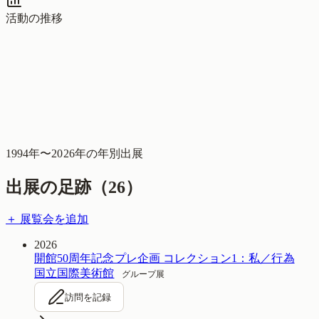
活動の推移
1994
年〜
2026
年の年別出展
出展の足跡（
26
）
＋ 展覧会を追加
2026
開館50周年記念プレ企画 コレクション1：私／行為
国立国際美術館
グループ展
訪問を記録