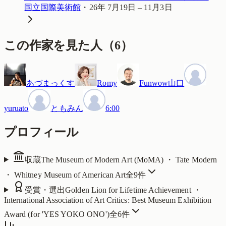
国立国際美術館
・
26年 7月19日 – 11月3日
この作家を見た人
（
6
）
あづまっくす
Romy
Funwow山口
yuruato
ともみん
6:00
プロフィール
収蔵
The Museum of Modern Art (MoMA) ・ Tate Modern
・ Whitney Museum of American Art
全
9
件
受賞・選出
Golden Lion for Lifetime Achievement ・
International Association of Art Critics: Best Museum Exhibition
Award (for 'YES YOKO ONO')
全
6
件