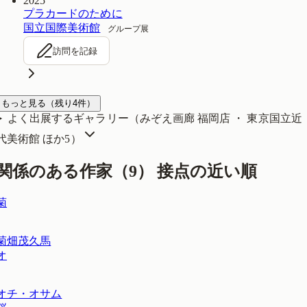
2025
プラカードのために
国立国際美術館
グループ展
訪問を記録
もっと見る
（残り
4
件）
よく出展するギャラリー（
みぞえ画廊 福岡店 ・ 東京国立近
代美術館
ほか5
）
関係のある作家（
9
）
接点の近い順
菊
菊畑茂久馬
オ
オチ・オサム