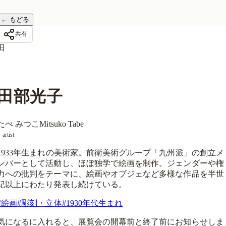
←
もどる
共有
田
田部光子
たべ みつこ
Mitsuko Tabe
artist
1933年生まれの美術家。前衛美術グループ「九州派」の創立メ
ンバーとして活動し、ほぼ独学で絵画を制作。ジェンダーや権
力への批判をテーマに、絵画やオブジェなど多様な作品を半世
紀以上にわたり発表し続けている。
#
絵画
#
彫刻・立体
#
1930年代生まれ
気になるに入れると、展覧会の開幕前と終了前にお知らせしま