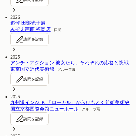
2026
追悼 田部光子展
みぞえ画廊 福岡店
個展
訪問を記録
2025
アンチ・アクション 彼女たち、それぞれの応答と挑戦
東京国立近代美術館
グループ展
訪問を記録
2025
九州派インACK 「ローカル」からひもとく前衛美術史
国立京都国際会館ニューホール
グループ展
訪問を記録