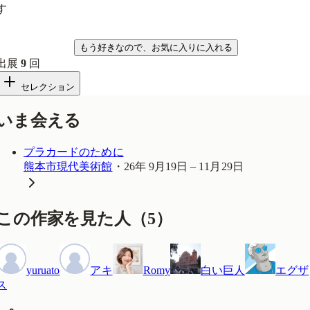
す
気になる
もう好きなので、お気に入りに入れる
出展
9
回
セレクション
いま会える
プラカードのために
熊本市現代美術館
・
26年 9月19日 – 11月29日
この作家を見た人
（
5
）
yuruato
アキ
Romy
白い巨人
エグザ
ス