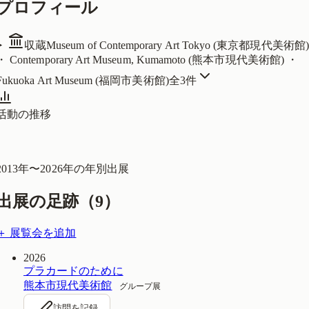
プロフィール
収蔵
Museum of Contemporary Art Tokyo (東京都現代美術館)
・ Contemporary Art Museum, Kumamoto (熊本市現代美術館) ・
Fukuoka Art Museum (福岡市美術館)
全
3
件
活動の推移
2013
年〜
2026
年の年別出展
出展の足跡（
9
）
＋ 展覧会を追加
2026
プラカードのために
熊本市現代美術館
グループ展
訪問を記録