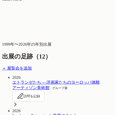
1999
年〜
2026
年の年別出展
出展の足跡（
12
）
＋ 展覧会を追加
2026
エトランゼたち —洋画家たちのヨーロッパ体験
アーティゾン美術館
グループ展
訪問を記録
2026