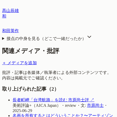
髙山辰雄
和
和田英作
接点の中身を見る（どこで一緒だったか）
関連メディア・批評
＋ メディアを追加
批評・記事は各媒体／執筆者による外部コンテンツです。
内容は掲載元でご確認ください。
取り上げられた記事（
2
）
長者町岬「台湾航路」を読む 市原尚士評
↗
美術評論+（AICA Japan）
・
review
・
文:
市原尚士
・
2025-06-29
名画を所有するとはどういうことか？〜アーティゾン