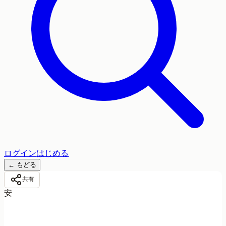
ログイン
はじめる
←
もどる
共有
安