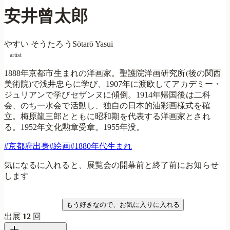
安井曾太郎
やすい そうたろう
Sōtarō Yasui
artist
1888年京都市生まれの洋画家。聖護院洋画研究所(後の関西
美術院)で浅井忠らに学び、1907年に渡欧してアカデミー・
ジュリアンで学びセザンヌに傾倒。1914年帰国後は二科
会、のち一水会で活動し、独自の日本的油彩画様式を確
立。梅原龍三郎とともに昭和期を代表する洋画家とされ
る。1952年文化勲章受章。1955年没。
#
京都府出身
#
絵画
#
1880年代生まれ
気になるに入れると、展覧会の開幕前と終了前にお知らせ
します
気になる
もう好きなので、お気に入りに入れる
出展
12
回