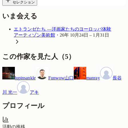
セレクション
いま会える
エトランゼたち —洋画家たちのヨーロッパ体験
アーティゾン美術館
・
26年 10月24日 – 1月31日
この作家を見た人
（
5
）
lupinsankle
Funwow山口
manray
長谷
川 光一
アキ
プロフィール
活動の推移