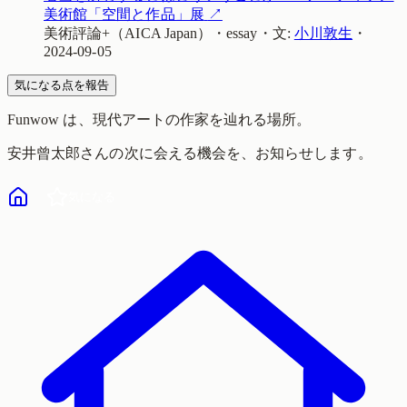
美術館「空間と作品」展
↗
美術評論+（AICA Japan）
・
essay
・
文:
小川敦生
・
2024-09-05
気になる点を報告
Funwow
は、現代アートの作家を辿れる場所。
安井曾太郎
さんの次に会える機会を、お知らせします。
気になる