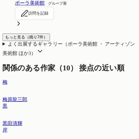
ポーラ美術館
グループ展
訪問を記録
もっと見る
（残り
7
件）
よく出展するギャラリー（
ポーラ美術館 ・ アーティゾン
美術館
ほか3
）
関係のある作家（
10
）
接点の近い順
梅
梅原龍三郎
黒
黒田清輝
岸