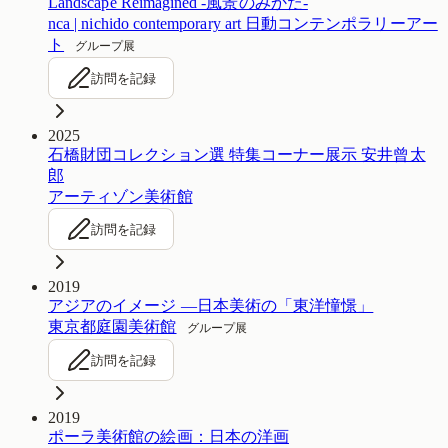
Landscape Reimagined -風景のみかた-
nca | nichido contemporary art 日動コンテンポラリーアー
ト
グループ展
訪問を記録
2025
石橋財団コレクション選 特集コーナー展示 安井曾太
郎
アーティゾン美術館
訪問を記録
2019
アジアのイメージ ―日本美術の「東洋憧憬」
東京都庭園美術館
グループ展
訪問を記録
2019
ポーラ美術館の絵画：日本の洋画