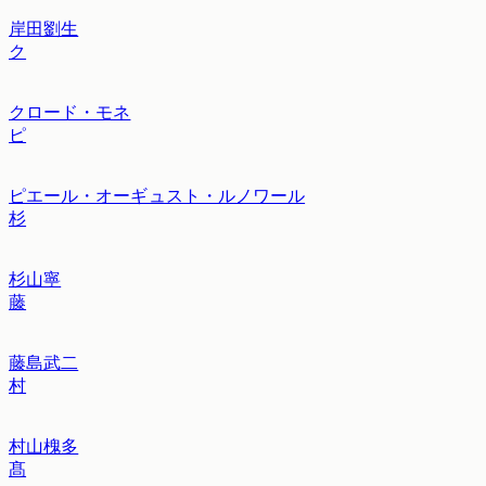
岸田劉生
ク
クロード・モネ
ピ
ピエール・オーギュスト・ルノワール
杉
杉山寧
藤
藤島武二
村
村山槐多
髙