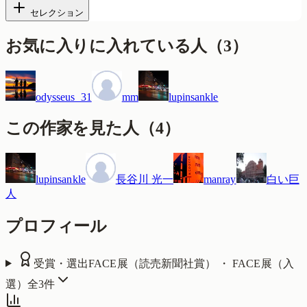
セレクション
お気に入りに入れている人
（
3
）
odysseus_31
mm
lupinsankle
この作家を見た人
（
4
）
lupinsankle
長谷川 光一
manray
白い巨
人
プロフィール
受賞・選出
FACE展（読売新聞社賞） ・ FACE展（入
選）
全
3
件