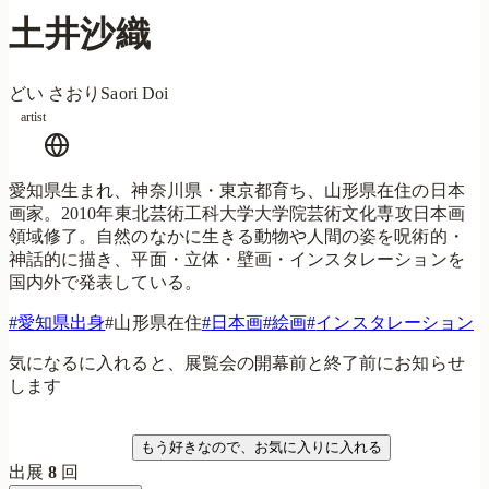
土井沙織
どい さおり
Saori Doi
artist
愛知県生まれ、神奈川県・東京都育ち、山形県在住の日本
画家。2010年東北芸術工科大学大学院芸術文化専攻日本画
領域修了。自然のなかに生きる動物や人間の姿を呪術的・
神話的に描き、平面・立体・壁画・インスタレーションを
国内外で発表している。
#
愛知県出身
#
山形県在住
#
日本画
#
絵画
#
インスタレーション
気になるに入れると、展覧会の開幕前と終了前にお知らせ
します
気になる
もう好きなので、お気に入りに入れる
出展
8
回