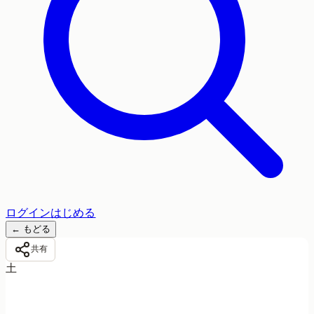
ログイン
はじめる
←
もどる
共有
土