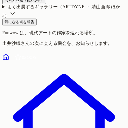
もっと見る
（残り
3
件）
よく出展するギャラリー（
ARTDYNE ・ 靖山画廊
ほか
3
）
気になる点を報告
Funwow
は、現代アートの作家を辿れる場所。
土井沙織
さんの次に会える機会を、お知らせします。
気になる