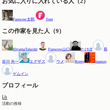
お気に入りに入れている人
（
2
）
Funwow太郎
Tom
この作家を見た人
（
9
）
HiyamaTakeshi
Funwow山口
たけぽ
長
谷川 光一
エグザス
ウメ
Romy
manray
ゲムイン
プロフィール
活動の推移