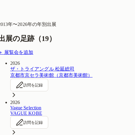
2013
年〜
2026
年の年別出展
出展の足跡（
19
）
＋ 展覧会を追加
2026
ザ・トライアングル 松延総司
京都市京セラ美術館（京都市美術館）
訪問を記録
2026
Vague Selection
VAGUE KOBE
訪問を記録