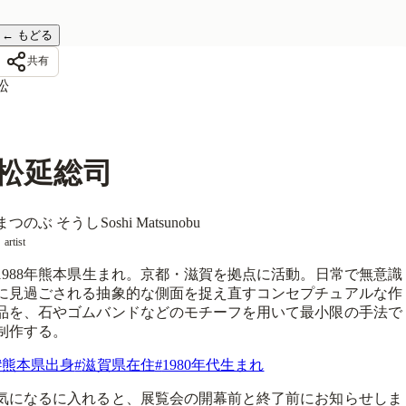
←
もどる
共有
松
松延総司
まつのぶ そうし
Soshi Matsunobu
artist
1988年熊本県生まれ。京都・滋賀を拠点に活動。日常で無意識
に見過ごされる抽象的な側面を捉え直すコンセプチュアルな作
品を、石やゴムバンドなどのモチーフを用いて最小限の手法で
制作する。
#
熊本県出身
#
滋賀県在住
#
1980年代生まれ
気になるに入れると、展覧会の開幕前と終了前にお知らせしま