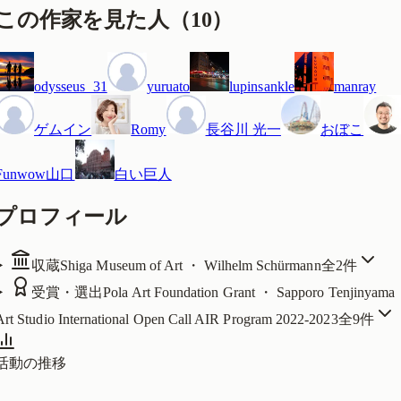
この作家を見た人
（
10
）
odysseus_31
yuruato
lupinsankle
manray
ゲムイン
Romy
長谷川 光一
おぼこ
Funwow山口
白い巨人
プロフィール
収蔵
Shiga Museum of Art ・ Wilhelm Schürmann
全
2
件
受賞・選出
Pola Art Foundation Grant ・ Sapporo Tenjinyama
Art Studio International Open Call AIR Program 2022-2023
全
9
件
活動の推移