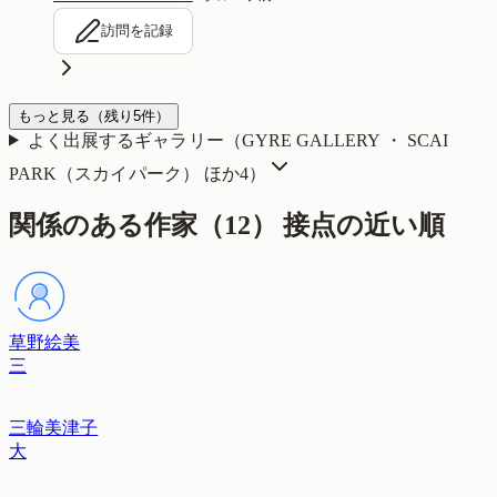
訪問を記録
もっと見る
（残り
5
件）
よく出展するギャラリー（
GYRE GALLERY ・ SCAI
PARK（スカイパーク）
ほか4
）
関係のある作家（
12
）
接点の近い順
草野絵美
三
三輪美津子
大