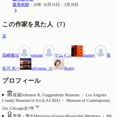
森美術館
・
26年 10月31日 – 3月28日
この作家を見た人
（
7
）
花
花崎徹治
yuruato
ゲムイン
manray
長
谷川 光一
odysseus_31
Romy
プロフィール
収蔵
Solomon R. Guggenheim Museum ・ Los Angeles
County Museum of Art (LACMA) ・ Museum of Contemporary
Art, Chicago
全
7
件
受賞・選出
Menzione d'onore (Honorable Mention) ・ 8th