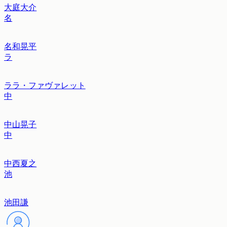
大庭大介
名
名和晃平
ラ
ララ・ファヴァレット
中
中山晃子
中
中西夏之
池
池田謙