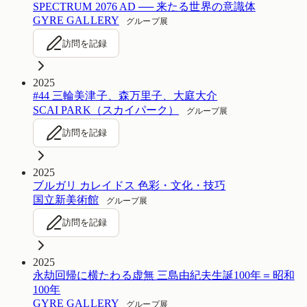
SPECTRUM 2076 AD ── 来たる世界の意識体
GYRE GALLERY
グループ展
訪問を記録
2025
#44 三輪美津子、森万里子、大庭大介
SCAI PARK（スカイパーク）
グループ展
訪問を記録
2025
ブルガリ カレイドス 色彩・文化・技巧
国立新美術館
グループ展
訪問を記録
2025
永劫回帰に横たわる虚無 三島由紀夫生誕100年＝昭和
100年
GYRE GALLERY
グループ展