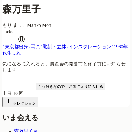
森万里子
もり まりこ
Mariko Mori
artist
#
東京都出身
#
写真
#
彫刻・立体
#
インスタレーション
#
1960年
代生まれ
気になるに入れると、展覧会の開幕前と終了前にお知らせ
します
気になる
もう好きなので、お気に入りに入れる
出展
10
回
セレクション
いま会える
森万里子展