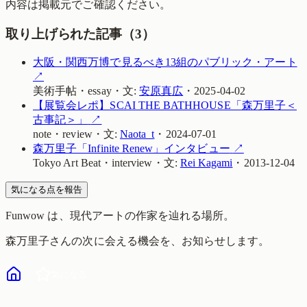
内容は掲載元でご確認ください。
取り上げられた記事（
3
）
大阪・関西万博で見るべき13組のパブリック・アート
↗
美術手帖
・
essay
・
文:
安原真広
・
2025-04-02
【展覧会レポ】SCAI THE BATHHOUSE「森万里子＜
古事記＞」
↗
note
・
review
・
文:
Naota_t
・
2024-07-01
森万里子「Infinite Renew」インタビュー
↗
Tokyo Art Beat
・
interview
・
文:
Rei Kagami
・
2013-12-04
気になる点を報告
Funwow
は、現代アートの作家を辿れる場所。
森万里子
さんの次に会える機会を、お知らせします。
気になる