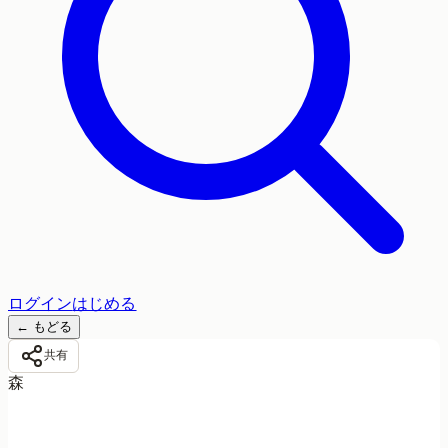
ログイン
はじめる
←
もどる
共有
森