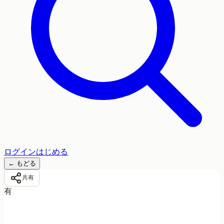
ログイン
はじめる
←
もどる
共有
有