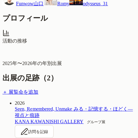
Funwow山口
Romy
odysseus_31
プロフィール
活動の推移
2025
年〜
2026
年の年別出展
出展の足跡（
2
）
＋ 展覧会を追加
2026
Seen, Remembered, Unmake みる・記憶する・ほどく—
視点と痕跡
KANA KAWANISHI GALLERY
グループ展
訪問を記録