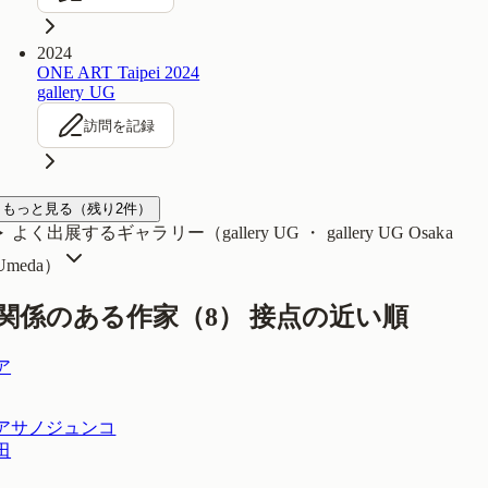
2024
ONE ART Taipei 2024
gallery UG
訪問を記録
もっと見る
（残り
2
件）
よく出展するギャラリー（
gallery UG ・ gallery UG Osaka
Umeda
）
関係のある作家（
8
）
接点の近い順
ア
アサノジュンコ
田