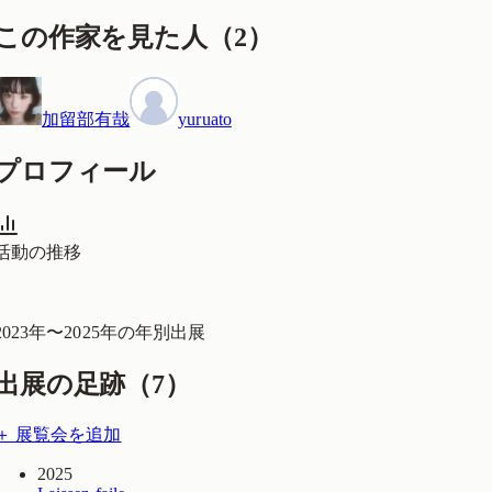
この作家を見た人
（
2
）
加留部有哉
yuruato
プロフィール
活動の推移
2023
年〜
2025
年の年別出展
出展の足跡（
7
）
＋ 展覧会を追加
2025