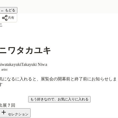
←
もどる
共有
ニ
ニワタカユキ
niwatakayuki
Takayuki Niwa
artist
気になるに入れると、展覧会の開幕前と終了前にお知らせしま
す
気になる
もう好きなので、お気に入りに入れる
出展
7
回
セレクション