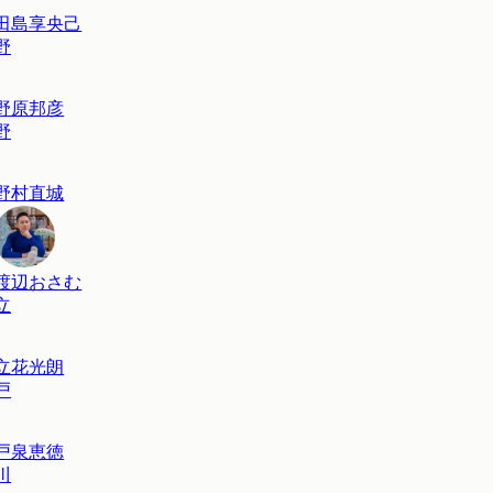
田島享央己
野
野原邦彦
野
野村直城
渡辺おさむ
立
立花光朗
戸
戸泉恵徳
川