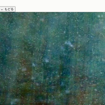
←
もどる