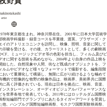
牧野貴
makinotakashi
artist
1978年東京都生まれ。神奈川県在住。 2001年に日本大学芸術
部映画学科撮影・録音コースを卒業後、渡英。ブラザーズ・ク
エイのアトリエコニンクを訪問し、映像、照明、音楽に関して
の示唆を受ける。その後、カラーリストとして、多くの劇映画
やCF、ミュージックビデオ等の色彩を担当し、フィルム及びビ
デオに関する技術を高めながら、2004年より自身の作品上映を
開始した。自然現象や人間、街など既成のオブジェクトを、フ
ィルムやビデオなど様々なフォーマットで撮影する。編集段階
において重層化して構築し、無限に広がり続けるような極めて
有機的で想像的な牧野の映像作品は、映画界、美術界共に国際
的に高く評価されている。現在は日本を拠点に、映画、音楽、
インスタレーション、オーディオビジュアルパフォーマンスな
どを世界各地で発表している。2011年にはロッテルダム国際映
画祭短編部門でグランプリにあたるタイガーアワードを受賞し
た他、ハンブルグ国際短編映画祭、モスクワ国際実験映画祭、