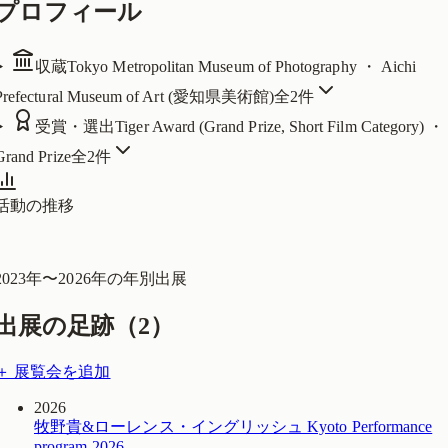
プロフィール
収蔵
Tokyo Metropolitan Museum of Photography ・ Aichi
Prefectural Museum of Art (愛知県美術館)
全
2
件
受賞・選出
Tiger Award (Grand Prize, Short Film Category) ・
Grand Prize
全
2
件
活動の推移
2023
年〜
2026
年の年別出展
出展の足跡（
2
）
＋ 展覧会を追加
2026
牧野貴&ローレンス・イングリッシュ Kyoto Performance
program 2026