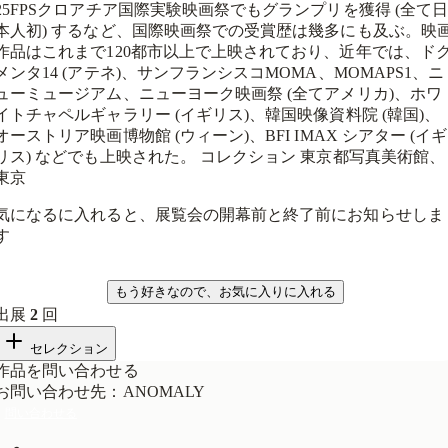
25FPSクロアチア国際実験映画祭でもグランプリを獲得 (全て
本人初) するなど、国際映画祭での受賞歴は幾多にも及ぶ。映
作品はこれまで120都市以上で上映されており、近年では、ド
メンタ14 (アテネ)、サンフランシスコMOMA、MOMAPS1、ニ
ューミュージアム、ニューヨーク映画祭 (全てアメリカ)、ホワ
イトチャペルギャラリー (イギリス)、韓国映像資料院 (韓国)、
オーストリア映画博物館 (ウィーン)、BFI IMAX シアター (イギ
リス) などでも上映された。 コレクション 東京都写真美術館、
東京
気になるに入れると、展覧会の開幕前と終了前にお知らせしま
す
気になる
もう好きなので、お気に入りに入れる
出展
2
回
セレクション
作品を問い合わせる
お問い合わせ先
：
ANOMALY
問い合わせる