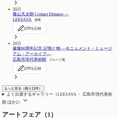
2025
毒山凡太朗 Contact Distance —
LEESAYA
個展
訪問を記録
2025
被爆80周年記念 記憶と物 ―モニュメント・ミュージ
アム・アーカイブ―
広島市現代美術館
グループ展
訪問を記録
もっと見る
（残り
11
件）
よく出展するギャラリー（
LEESAYA ・ 広島市現代美術
館
ほか2
）
アートフェア（
1
）