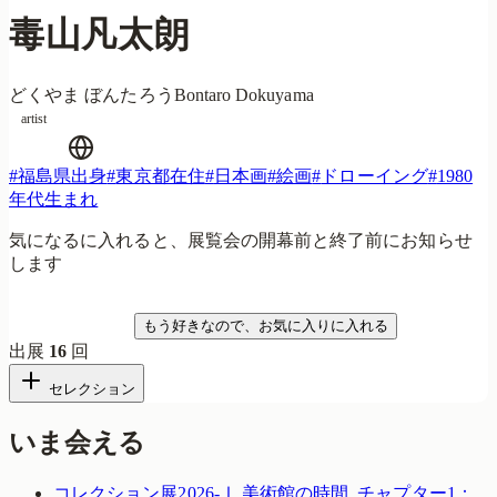
毒山凡太朗
どくやま ぼんたろう
Bontaro Dokuyama
artist
#
福島県出身
#
東京都在住
#
日本画
#
絵画
#
ドローイング
#
1980
年代生まれ
気になるに入れると、展覧会の開幕前と終了前にお知らせ
します
気になる
もう好きなので、お気に入りに入れる
出展
16
回
セレクション
いま会える
コレクション展2026-Ⅰ 美術館の時間_チャプター1：