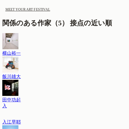
MEET YOUR ART FESTIVAL
関係のある作家（
5
）
接点の近い順
横山裕一
飯川雄大
田中功起
入
入江早耶