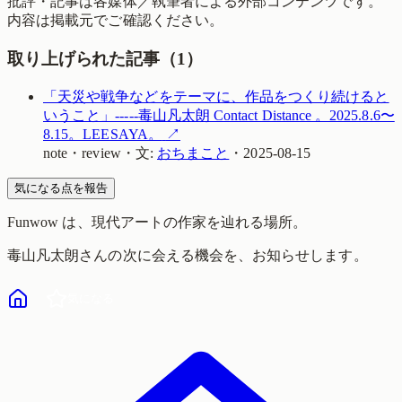
批評・記事は各媒体／執筆者による外部コンテンツです。
内容は掲載元でご確認ください。
取り上げられた記事（
1
）
「天災や戦争などをテーマに、作品をつくり続けると
いうこと」-----毒山凡太朗 Contact Distance 。2025.8.6〜
8.15。LEESAYA。
↗
note
・
review
・
文:
おちまこと
・
2025-08-15
気になる点を報告
Funwow
は、現代アートの作家を辿れる場所。
毒山凡太朗
さんの次に会える機会を、お知らせします。
気になる