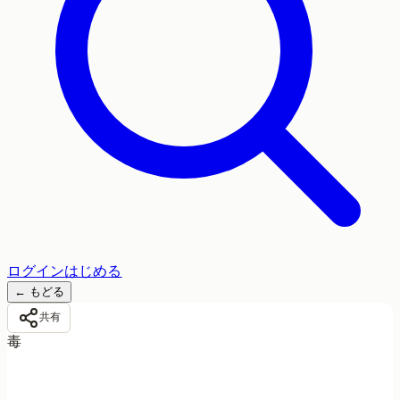
ログイン
はじめる
←
もどる
共有
毒