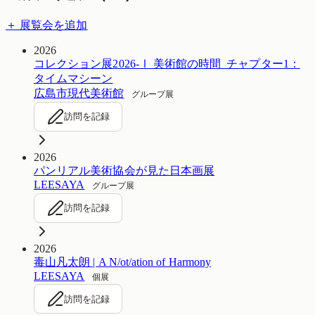
＋ 展覧会を追加
2026
コレクション展2026-Ⅰ 美術館の時間_チャプター1：
タイムマシーン
広島市現代美術館
グループ展
訪問を記録
2026
パンリアル美術協会が見た日本画展
LEESAYA
グループ展
訪問を記録
2026
毒山凡太朗 | A N/ot/ation of Harmony
LEESAYA
個展
訪問を記録