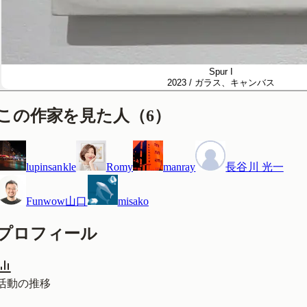
Spur I
2023 / ガラス、キャンバス
この作家を見た人
（
6
）
lupinsankle
Romy
manray
長谷川 光一
Funwow山口
misako
プロフィール
活動の推移