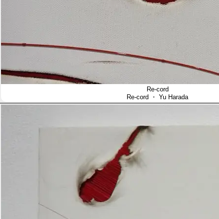
Re-cord
Re-cord
・ Yu Harada