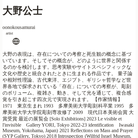
大野公士
oonokousamurai
artist
大野の表現は、存在についての考察と死生観の概念に基づ
いています。そしてその概念が、どのように世界と関係す
るのかを検討します。思考実験やサイトスペシフィックな
文化や歴史と統合されたときに生まれる作品です。 量子論
や相対性理論、古代東洋、エジプト、ギリシャ哲学など世
界各地で探求されている「存在」についての考察が、彫刻
のボリューム、複雑さ、動き、そして光を通じて、複合感
覚を引き起こす四次元で実現されます。 【作家情報】
1971 東京生まれ 1993 多摩美術大学彫刻科卒業 1995 多
摩美術大学大学院彫刻専攻修了 2009 現代日本美術会賞 大
賞受賞 最近の展覧会 [Solo Exhibitions] 2023 Le visible et
l'invisible Gallery YORI, Tokyo 2022-23 identification Iwasaki
Museum, Yokohama, Japan) 2021 Reflections on Mass and Prayer
(SYP Gallery, Tokyo) 2018 Introspection (Wilfrid Israel Museum,