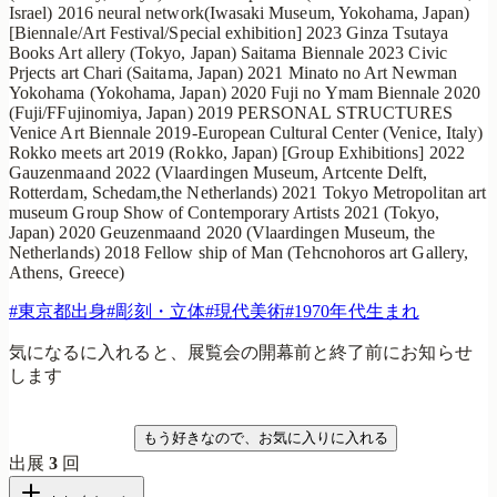
Israel) 2016 neural network(Iwasaki Museum, Yokohama, Japan)
[Biennale/Art Festival/Special exhibition] 2023 Ginza Tsutaya
Books Art allery (Tokyo, Japan) Saitama Biennale 2023 Civic
Prjects art Chari (Saitama, Japan) 2021 Minato no Art Newman
Yokohama (Yokohama, Japan) 2020 Fuji no Ymam Biennale 2020
(Fuji/FFujinomiya, Japan) 2019 PERSONAL STRUCTURES
Venice Art Biennale 2019-European Cultural Center (Venice, Italy)
Rokko meets art 2019 (Rokko, Japan) [Group Exhibitions] 2022
Gauzenmaand 2022 (Vlaardingen Museum, Artcente Delft,
Rotterdam, Schedam,the Netherlands) 2021 Tokyo Metropolitan art
museum Group Show of Contemporary Artists 2021 (Tokyo,
Japan) 2020 Geuzenmaand 2020 (Vlaardingen Museum, the
Netherlands) 2018 Fellow ship of Man (Tehcnohoros art Gallery,
Athens, Greece)
#
東京都出身
#
彫刻・立体
#
現代美術
#
1970年代生まれ
気になるに入れると、展覧会の開幕前と終了前にお知らせ
します
気になる
もう好きなので、お気に入りに入れる
出展
3
回