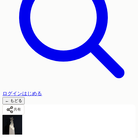
ログイン
はじめる
←
もどる
共有