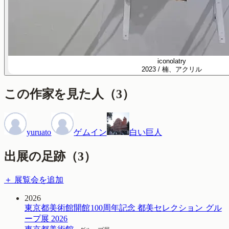
iconolatry
2023 / 楠、アクリル
この作家を見た人
（
3
）
yuruato
ゲムイン
白い巨人
出展の足跡（
3
）
＋ 展覧会を追加
2026
東京都美術館開館100周年記念 都美セレクション グル
ープ展 2026