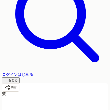
ログイン
はじめる
←
もどる
共有
繁