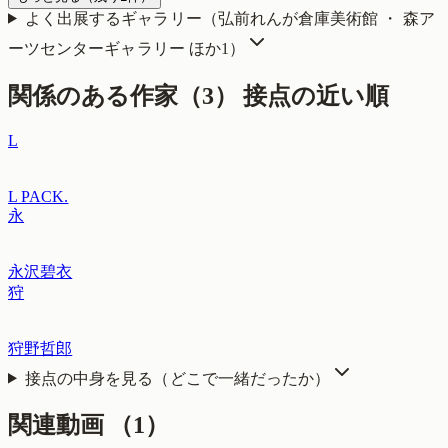
よく出展するギャラリー（
弘前れんが倉庫美術館 ・ 森ア
ーツセンターギャラリー
ほか1
）
関係のある作家（
3
）
接点の近い順
L
L PACK.
永
永沢碧衣
狩
狩野哲郎
接点の中身を見る（どこで一緒だったか）
関連動画
（
1
）