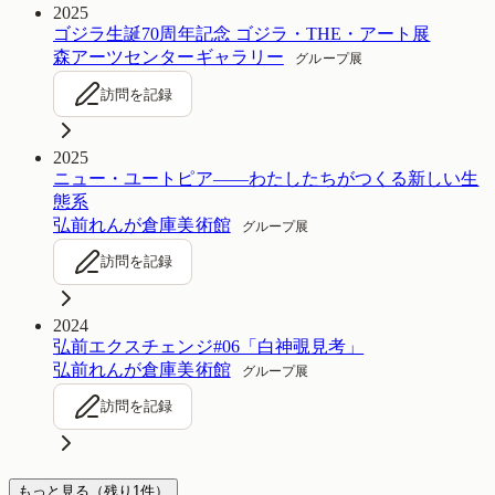
2025
ゴジラ生誕70周年記念 ゴジラ・THE・アート展
森アーツセンターギャラリー
グループ展
訪問を記録
2025
ニュー・ユートピア――わたしたちがつくる新しい生
態系
弘前れんが倉庫美術館
グループ展
訪問を記録
2024
弘前エクスチェンジ#06「白神覗見考」
弘前れんが倉庫美術館
グループ展
訪問を記録
もっと見る
（残り
1
件）