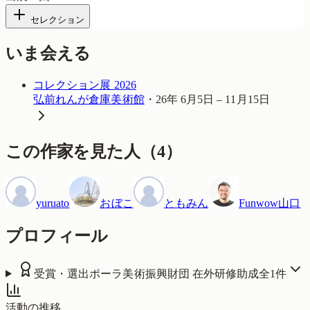
セレクション
いま会える
コレクション展 2026
弘前れんが倉庫美術館
・
26年 6月5日 – 11月15日
この作家を見た人
（
4
）
yuruato
おぼこ
ともみん
Funwow山口
プロフィール
受賞・選出
ポーラ美術振興財団 在外研修助成
全
1
件
活動の推移