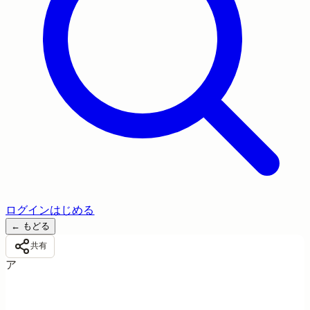
ログイン
はじめる
←
もどる
共有
ア