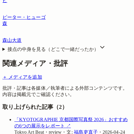
ピ
ピーター・ヒューゴ
森
森山大道
接点の中身を見る（どこで一緒だったか）
関連メディア・批評
＋ メディアを追加
批評・記事は各媒体／執筆者による外部コンテンツです。
内容は掲載元でご確認ください。
取り上げられた記事（
2
）
「KYOTOGRAPHIE 京都国際写真祭 2026」おすすめ
の6つの展示をレポート
↗
Tokyo Art Beat
・
review
・
文:
福島吏直子
・
2026-04-24