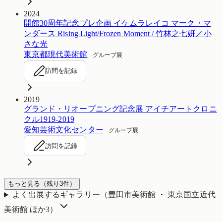
2024
開館30周年記念プレ企画 イケムラレイコ マーク・マ
ンダース Rising Light/Frozen Moment / 竹林之七妍／小
さな光
東京都現代美術館
グループ展
訪問を記録
2019
グランド・リオープニング記念展 アイチアートクロニ
クル1919-2019
愛知芸術文化センター
グループ展
訪問を記録
もっと見る
（残り
3
件）
よく出展するギャラリー（
豊田市美術館 ・ 東京国立近代
美術館
ほか3
）