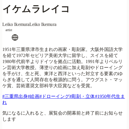
イケムラレイコ
Leiko Ikemura
Leiko Ikemura
artist
1951年三重県津市生まれの画家・彫刻家。大阪外国語大学
を経て1972年セビリア美術大学に留学し、スイスを経て
1980年代前半よりドイツを拠点に活動。1991年よりベルリ
ン芸術大学教授。薄塗りの絵画に加え彫刻やドローイング
を手がけ、生と死、東洋と西洋といった対立する要素のゆ
らぎを通して人間存在を根源的に問う。アウグスト・マッ
ケ賞、芸術選奨文部科学大臣賞などを受賞。
#
三重県出身
#
絵画
#
ドローイング
#
彫刻・立体
#
1950年代生ま
れ
気になるに入れると、展覧会の開幕前と終了前にお知らせ
します