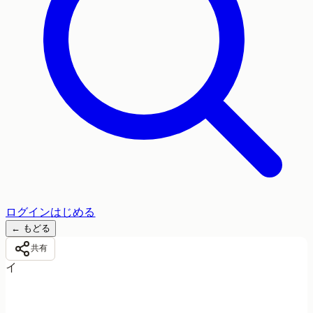
ログイン
はじめる
←
もどる
共有
イ