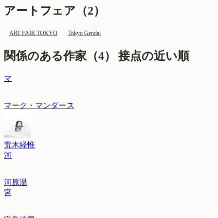
アートフェア（
2
）
ART FAIR TOKYO
Tokyo Gendai
関係のある作家（
4
）
接点の近い順
マ
マーク・マンダース
荒木経惟
河
河原温
宮