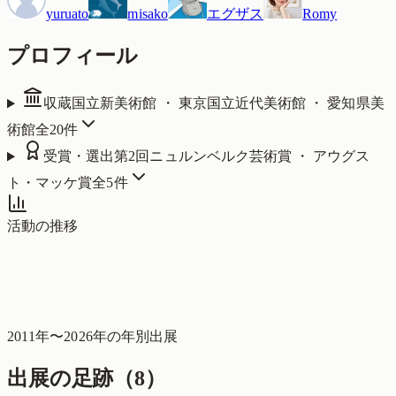
yuruato
misako
エグザス
Romy
プロフィール
収蔵
国立新美術館 ・ 東京国立近代美術館 ・ 愛知県美
術館
全
20
件
受賞・選出
第2回ニュルンベルク芸術賞 ・ アウグス
ト・マッケ賞
全
5
件
活動の推移
2011
年〜
2026
年の年別出展
出展の足跡（
8
）