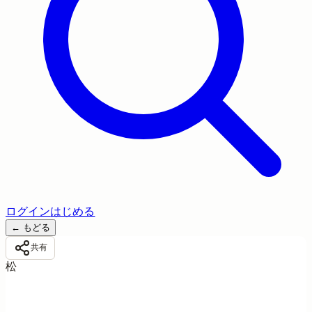
ログイン
はじめる
←
もどる
共有
松