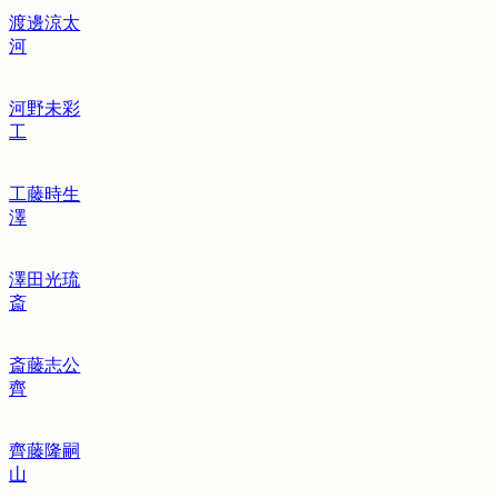
渡邊涼太
河
河野未彩
工
工藤時生
澤
澤田光琉
斎
斎藤志公
齊
齊藤隆嗣
山