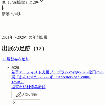
生（5期(版画)）
全
2
件
活動の推移
2021
年〜
2026
年の年別出展
出展の足跡（
12
）
＋ 展覧会を追加
2026
若手アーティスト支援プログラムVoyage2026 松田ハル
展『あんせすた～～～ず!!! Ancestors of a Virtual
Town』
塩竈市杉村惇美術館
訪問を記録