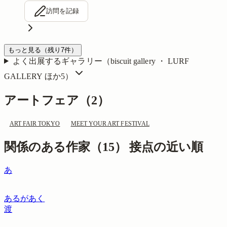
訪問を記録
もっと見る
（残り
7
件）
よく出展するギャラリー（
biscuit gallery ・ LURF
GALLERY
ほか5
）
アートフェア（
2
）
ART FAIR TOKYO
MEET YOUR ART FESTIVAL
関係のある作家（
15
）
接点の近い順
あ
あるがあく
渡