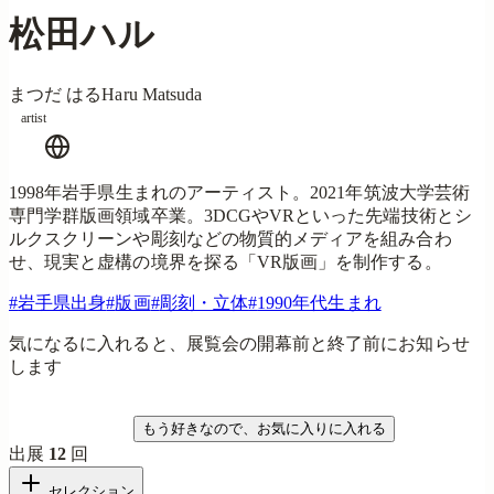
松田ハル
まつだ はる
Haru Matsuda
artist
1998年岩手県生まれのアーティスト。2021年筑波大学芸術
専門学群版画領域卒業。3DCGやVRといった先端技術とシ
ルクスクリーンや彫刻などの物質的メディアを組み合わ
せ、現実と虚構の境界を探る「VR版画」を制作する。
#
岩手県出身
#
版画
#
彫刻・立体
#
1990年代生まれ
気になるに入れると、展覧会の開幕前と終了前にお知らせ
します
気になる
もう好きなので、お気に入りに入れる
出展
12
回
セレクション