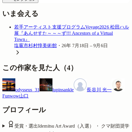
いま会える
若手アーティスト支援プログラムVoyage2026 松田ハル
展『あんせすた～～～ず!!! Ancestors of a Virtual
Town』
塩竈市杉村惇美術館
・
26年 7月18日 – 9月6日
この作家を見た人
（
4
）
odysseus_31
lupinsankle
長谷川 光一
Funwow山口
プロフィール
受賞・選出
Idemitsu Art Award（入選） ・ クマ財団奨学