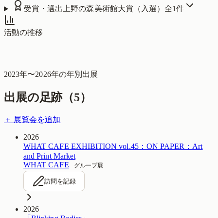
受賞・選出
上野の森美術館大賞（入選）
全
1
件
活動の推移
2023
年〜
2026
年の年別出展
出展の足跡（
5
）
＋ 展覧会を追加
2026
WHAT CAFE EXHIBITION vol.45：ON PAPER：Art
and Print Market
WHAT CAFE
グループ展
訪問を記録
2026