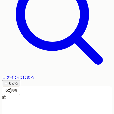
ログイン
はじめる
←
もどる
共有
武