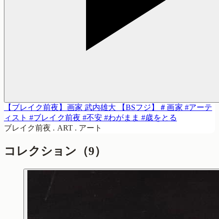
【ブレイク前夜】画家 武内雄大 【BSフジ】＃画家 #アーテ
ィスト #ブレイク前夜 #不安 #わがまま #歳をとる
ブレイク前夜 . ART . アート
コレクション
（9）