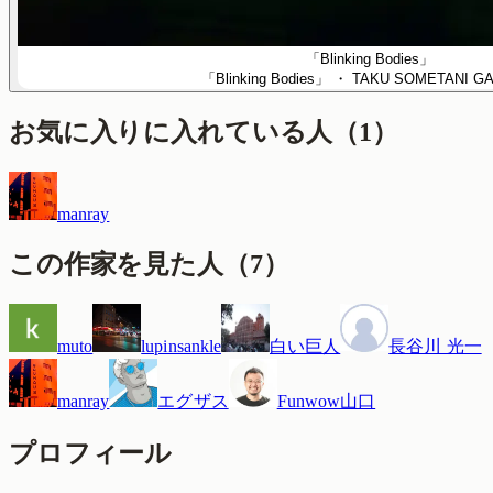
「Blinking Bodies」
「Blinking Bodies」
・ TAKU SOMETANI GA
お気に入りに入れている人
（
1
）
manray
この作家を見た人
（
7
）
muto
lupinsankle
白い巨人
長谷川 光一
manray
エグザス
Funwow山口
プロフィール