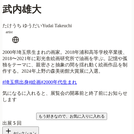
武内雄大
たけうち ゆうだい
Yudai Takeuchi
artist
2000年埼玉県生まれの画家。2018年浦和高等学校卒業後、
2018〜2021年に彩光舎絵画研究所で油画を学ぶ。記憶や孤
独をテーマに、親密さと抽象の間を揺れ動く絵画作品を制
作する。2024年上野の森美術館大賞展に入選。
#
埼玉県出身
#
絵画
#
2000年代生まれ
気になるに入れると、展覧会の開幕前と終了前にお知らせ
します
気になる
もう好きなので、お気に入りに入れる
出展
5
回
セレクション