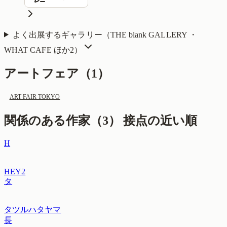
よく出展するギャラリー（
THE blank GALLERY ・
WHAT CAFE
ほか2
）
アートフェア（
1
）
ART FAIR TOKYO
関係のある作家（
3
）
接点の近い順
H
HEY2
タ
タツルハタヤマ
長