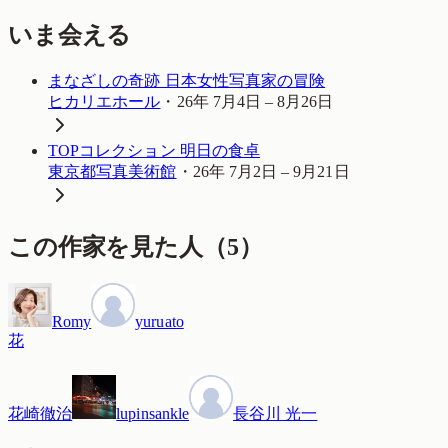
いま会える
まなざしの奇跡 日本女性写真家の冒険
ヒカリエホール
・
26年 7月4日 – 8月26日
TOPコレクション 明日の食卓
東京都写真美術館
・
26年 7月2日 – 9月21日
この作家を見た人
（
5
）
Romy
yuruato
花
花崎徹治
lupinsankle
長谷川 光一