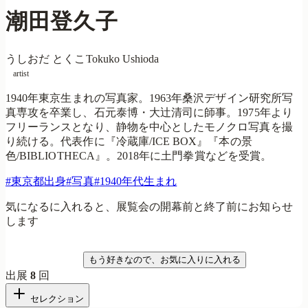
潮田登久子
うしおだ とくこ
Tokuko Ushioda
artist
1940年東京生まれの写真家。1963年桑沢デザイン研究所写
真専攻を卒業し、石元泰博・大辻清司に師事。1975年より
フリーランスとなり、静物を中心としたモノクロ写真を撮
り続ける。代表作に『冷蔵庫/ICE BOX』『本の景
色/BIBLIOTHECA』。2018年に土門拳賞などを受賞。
#
東京都出身
#
写真
#
1940年代生まれ
気になるに入れると、展覧会の開幕前と終了前にお知らせ
します
気になる
もう好きなので、お気に入りに入れる
出展
8
回
セレクション