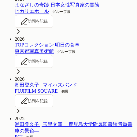
まなざしの奇跡 日本女性写真家の冒険
ヒカリエホール
グループ展
訪問を記録
2026
TOPコレクション 明日の食卓
東京都写真美術館
グループ展
訪問を記録
2026
潮田登久子 | マイハズバンド
FUJIFILM SQUARE
個展
訪問を記録
2025
潮田登久子 | 玉里文庫 —鹿児島大学附属図書館貴重書
庫の景色—
PGI