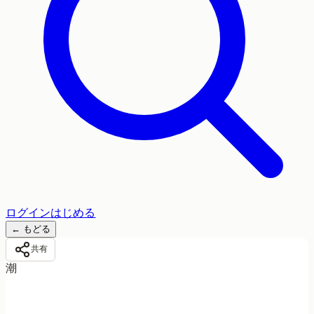
ログイン
はじめる
←
もどる
共有
潮