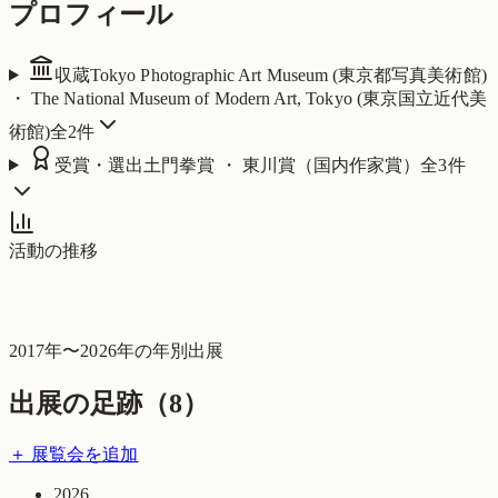
プロフィール
収蔵
Tokyo Photographic Art Museum (東京都写真美術館)
・ The National Museum of Modern Art, Tokyo (東京国立近代美
術館)
全
2
件
受賞・選出
土門拳賞 ・ 東川賞（国内作家賞）
全
3
件
活動の推移
2017
年〜
2026
年の年別出展
出展の足跡（
8
）
＋ 展覧会を追加
2026