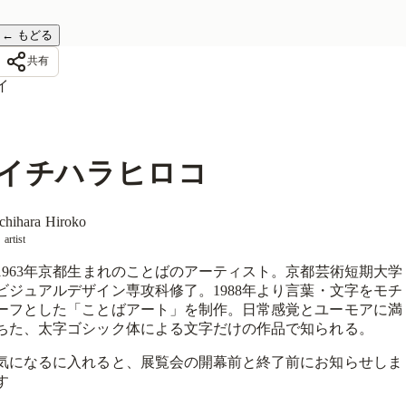
←
もどる
共有
イ
イチハラヒロコ
Ichihara Hiroko
artist
1963年京都生まれのことばのアーティスト。京都芸術短期大学
ビジュアルデザイン専攻科修了。1988年より言葉・文字をモチ
ーフとした「ことばアート」を制作。日常感覚とユーモアに満
ちた、太字ゴシック体による文字だけの作品で知られる。
気になるに入れると、展覧会の開幕前と終了前にお知らせしま
す