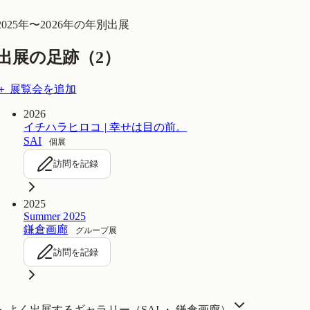
2025
年〜
2026
年の年別出展
出展の足跡（
2
）
＋ 展覧会を追加
2026
イチハラヒロコ | 幸せは目の前。
SAI
個展
訪問を記録
2025
Summer 2025
鎌倉画廊
グループ展
訪問を記録
よく出展するギャラリー（
SAI ・ 鎌倉画廊
）