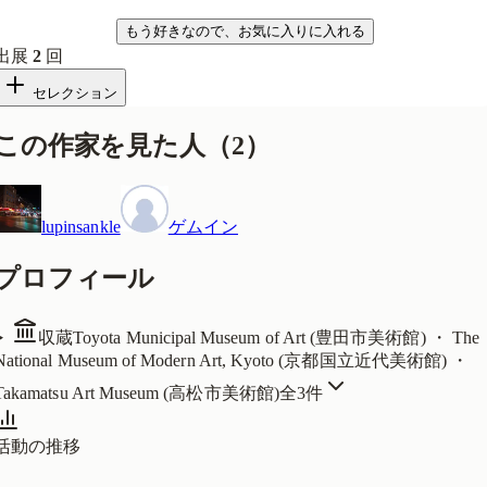
気になる
もう好きなので、お気に入りに入れる
出展
2
回
セレクション
この作家を見た人
（
2
）
lupinsankle
ゲムイン
プロフィール
収蔵
Toyota Municipal Museum of Art (豊田市美術館) ・ The
National Museum of Modern Art, Kyoto (京都国立近代美術館) ・
Takamatsu Art Museum (高松市美術館)
全
3
件
活動の推移