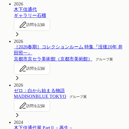
2026
木下佳通代
ギャラリー石榴
訪問を記録
2026
［2026春期］コレクションルーム 特集『没後20年 井
田照一』
京都市京セラ美術館（京都市美術館）
グループ展
訪問を記録
2026
ゼロ：白から始まる物語
MADISONBLUE TOKYO
グループ展
訪問を記録
2024
木下佳通代展 PartⅡ－再生－