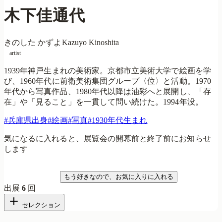
木下佳通代
きのした かずよ
Kazuyo Kinoshita
artist
1939年神戸生まれの美術家。京都市立美術大学で絵画を学
び、1960年代に前衛美術集団グループ〈位〉と活動。1970
年代から写真作品、1980年代以降は油彩へと展開し、「存
在」や「見ること」を一貫して問い続けた。1994年没。
#
兵庫県出身
#
絵画
#
写真
#
1930年代生まれ
気になるに入れると、展覧会の開幕前と終了前にお知らせ
します
気になる
もう好きなので、お気に入りに入れる
出展
6
回
セレクション