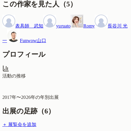
この作家を見た人
（
5
）
表具師 武知
yuruato
Romy
長谷川 光
一
Funwow山口
プロフィール
活動の推移
2017
年〜
2026
年の年別出展
出展の足跡（
6
）
＋ 展覧会を追加