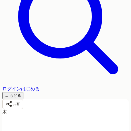
ログイン
はじめる
←
もどる
共有
木