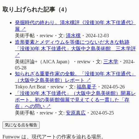
取り上げられた記事（
4
）
発掘時代の終わり。清水穣評《没後30年 木下佳通代》
展
↗
美術手帖
・
review
・
文:
清水穣
・
2024-12-03
造形要素とメディウムを等価につないだ大きな軌跡
「没後30年 木下佳通代」大阪中之島美術館 三木学評
↗
美術評論+（AICA Japan）
・
review
・
文:
三木学
・
2024-
05-28
知られざる重要作家の全貌。「没後30年 木下佳通代」
（大阪中之島美術館）レポート
↗
Tokyo Art Beat
・
review
・
文:
福島夏子
・
2024-05-26
「没後30年 木下佳通代」（大阪中之島美術館）開幕レ
ポート。初の美術館個展で見えてくる一貫した「存
在」への問い
↗
美術手帖
・
review
・
文:
安原真広
・
2024-05-25
気になる点を報告
Funwow
は、現代アートの作家を辿れる場所。