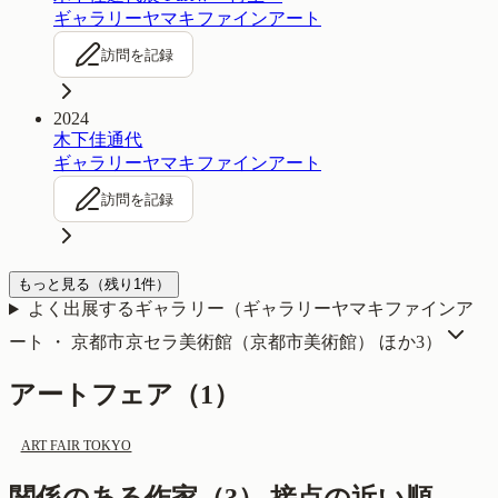
ギャラリーヤマキファインアート
訪問を記録
2024
木下佳通代
ギャラリーヤマキファインアート
訪問を記録
もっと見る
（残り
1
件）
よく出展するギャラリー（
ギャラリーヤマキファインア
ート ・ 京都市京セラ美術館（京都市美術館）
ほか3
）
アートフェア（
1
）
ART FAIR TOKYO
関係のある作家（
3
）
接点の近い順