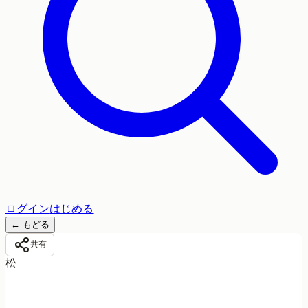
ログイン
はじめる
←
もどる
共有
松