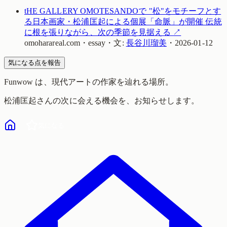
tHE GALLERY OMOTESANDOで "松"をモチーフとす
る日本画家・松浦匡起による個展「命脈」が開催 伝統
に根を張りながら、次の季節を見据える
↗
omoharareal.com
・
essay
・
文:
長谷川瑠美
・
2026-01-12
気になる点を報告
Funwow
は、現代アートの作家を辿れる場所。
松浦匡起
さんの次に会える機会を、お知らせします。
気になる