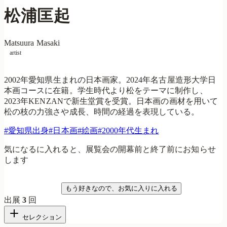
松浦匡起
Matsuura Masaki
artist
2002年愛知県生まれの日本画家。2024年名古屋造形大学日
本画コースに在籍。学生時代より松をテーマに制作し、
2023年KENZANで新生堂賞を受賞。日本画の画材を用いて
松の枝の力強さや成長、時間の経過を表現している。
#
愛知県出身
#
日本画
#
絵画
#
2000年代生まれ
気になるに入れると、展覧会の開幕前と終了前にお知らせ
します
気になる
もう好きなので、お気に入りに入れる
出展
3
回
セレクション