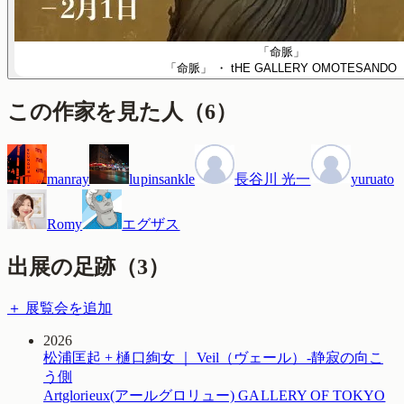
「命脈」
「命脈」
・ tHE GALLERY OMOTESANDO
この作家を見た人
（
6
）
manray
lupinsankle
長谷川 光一
yuruato
Romy
エグザス
出展の足跡（
3
）
＋ 展覧会を追加
2026
松浦匡起 + 樋口絢女 ｜ Veil（ヴェール）-静寂の向こ
う側
Artglorieux(アールグロリュー) GALLERY OF TOKYO