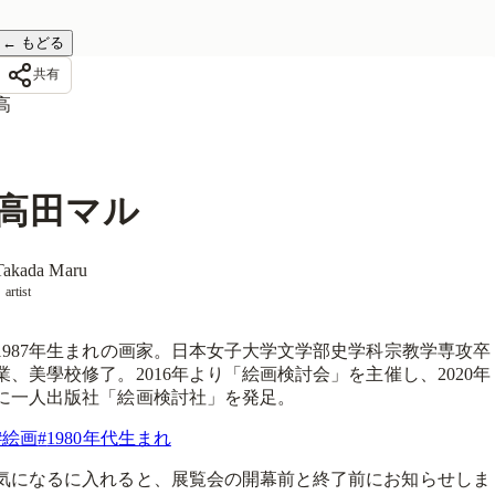
←
もどる
共有
高
高田マル
Takada Maru
artist
1987年生まれの画家。日本女子大学文学部史学科宗教学専攻卒
業、美學校修了。2016年より「絵画検討会」を主催し、2020年
に一人出版社「絵画検討社」を発足。
#
絵画
#
1980年代生まれ
気になるに入れると、展覧会の開幕前と終了前にお知らせしま