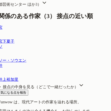
都芸術センター
ほか3
）
関係のある作家（
3
）
接点の近い順
宮
宮下夏子
ソ
ソー・ソウエン
井
井上裕加里
接点の中身を見る（どこで一緒だったか）
気になる点を報告
Funwow
は、現代アートの作家を辿れる場所。