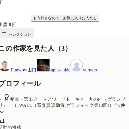
す
気になる
もう好きなので、お気に入りに入れる
出展
6
回
セレクション
この作家を見た人
（
3
）
Funwow山口
lupinsankle
yuruato
プロフィール
受賞・選出
アートアワードトーキョー丸の内（グランプ
リ） ・ 1_WALL（審査員奨励賞(グラフィック第13回)）
全
2
件
活動の推移