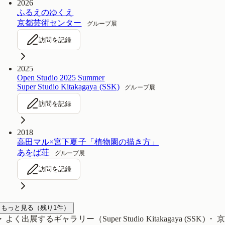
2026
ふるえのゆくえ
京都芸術センター
グループ展
訪問を記録
2025
Open Studio 2025 Summer
Super Studio Kitakagaya (SSK)
グループ展
訪問を記録
2018
高田マル×宮下夏子「植物園の描き方」
あをば荘
グループ展
訪問を記録
もっと見る
（残り
1
件）
よく出展するギャラリー（
Super Studio Kitakagaya (SSK) ・ 京