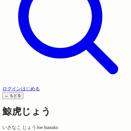
ログイン
はじめる
←
もどる
鯨虎じょう
いさなこ じょう
Joe Isanako