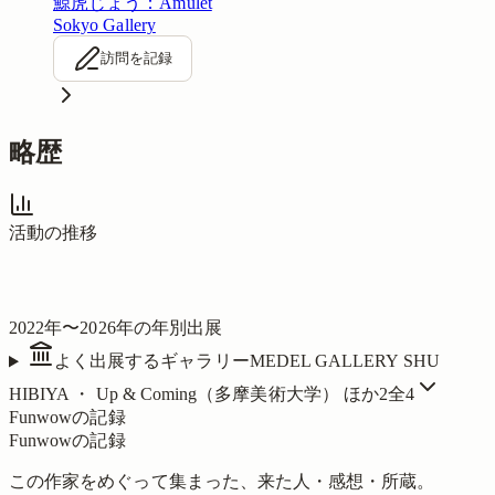
鯨虎じょう：Amulet
Sokyo Gallery
訪問を記録
略歴
活動の推移
2022
年〜
2026
年の年別出展
よく出展するギャラリー
MEDEL GALLERY SHU
HIBIYA ・ Up & Coming（多摩美術大学）
ほか2
全
4
Funwowの記録
Funwowの記録
この作家をめぐって集まった、来た人・感想・所蔵。