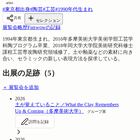
artist
#
東京都出身
#
陶芸
#
工芸
#
1990年代生まれ
共有
セレクション
展覧会
略歴
Funwowの記録
1994年東京都生まれ。2016年多摩美術大学美術学部工芸学
科陶プログラム卒業、2018年同大学大学院美術研究科修士
課程工芸専攻陶研究領域修了。土や釉薬などの素材に向き
合い、セラミックの新しい表現方法を探求している。
出展の足跡（
5
）
＋ 展覧会を追加
2026
土が覚えていること／What the Clay Remembers
Up & Coming（多摩美術大学）
グループ展
訪問を記録
2026