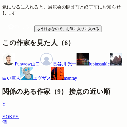
気になるに入れると、展覧会の開幕前と終了前にお知らせ
します
気になる
もう好きなので、お気に入りに入れる
この作家を見た人
（
6
）
Funwow山口
長谷川 光一
lupinsankle
白い巨人
エグザス
manray
関係のある作家（
9
）
接点の近い順
Y
YOKEY
酒