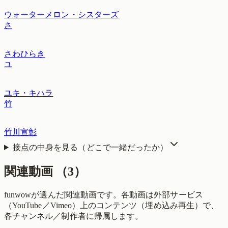
ウォーターメロン・シスターズ
さ
さわひらき
ユ
ユキ・キハラ
竹
竹川宣彰
接点の中身を見る（どこで一緒だったか）
関連動画
（
3
）
funwowが選んだ関連動画です。各動画は外部サービス
（YouTube／Vimeo）上のコンテンツ（埋め込み再生）で、
各チャンネル／制作者に帰属します。