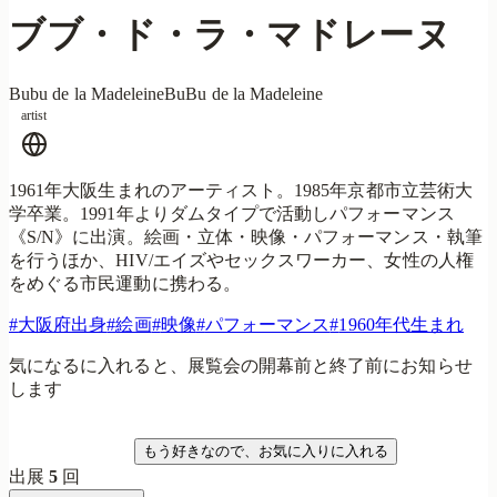
ブブ・ド・ラ・マドレーヌ
Bubu de la Madeleine
BuBu de la Madeleine
artist
1961年大阪生まれのアーティスト。1985年京都市立芸術大
学卒業。1991年よりダムタイプで活動しパフォーマンス
《S/N》に出演。絵画・立体・映像・パフォーマンス・執筆
を行うほか、HIV/エイズやセックスワーカー、女性の人権
をめぐる市民運動に携わる。
#
大阪府出身
#
絵画
#
映像
#
パフォーマンス
#
1960年代生まれ
気になるに入れると、展覧会の開幕前と終了前にお知らせ
します
気になる
もう好きなので、お気に入りに入れる
出展
5
回