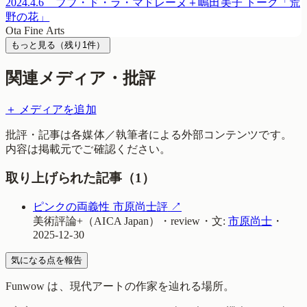
2024.4.6 ブブ・ド・ラ・マドレーヌ＋嶋田美子 トーク「荒
野の花」
Ota Fine Arts
もっと見る
（残り
1
件）
関連メディア・批評
＋ メディアを追加
批評・記事は各媒体／執筆者による外部コンテンツです。
内容は掲載元でご確認ください。
取り上げられた記事（
1
）
ピンクの両義性 市原尚士評
↗
美術評論+（AICA Japan）
・
review
・
文:
市原尚士
・
2025-12-30
気になる点を報告
Funwow
は、現代アートの作家を辿れる場所。