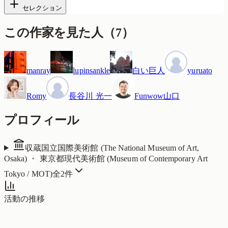
セレクション
この作家を見た人
（
7
）
manray
lupinsankle
白い巨人
yuruato
Romy
長谷川 光一
Funwow山口
プロフィール
収蔵
国立国際美術館 (The National Museum of Art,
Osaka) ・ 東京都現代美術館 (Museum of Contemporary Art
Tokyo / MOT)
全
2
件
活動の推移