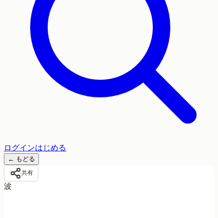
ログイン
はじめる
←
もどる
共有
波