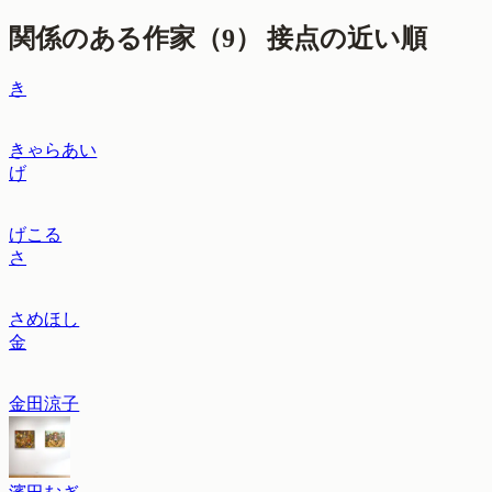
関係のある作家（
9
）
接点の近い順
き
きゃらあい
げ
げこる
さ
さめほし
金
金田涼子