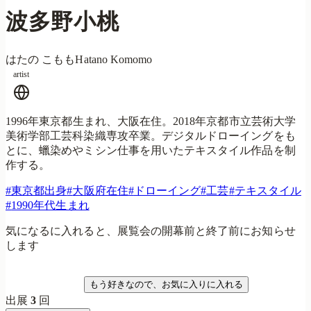
波多野小桃
はたの こもも
Hatano Komomo
artist
1996年東京都生まれ、大阪在住。2018年京都市立芸術大学
美術学部工芸科染織専攻卒業。デジタルドローイングをも
とに、蠟染めやミシン仕事を用いたテキスタイル作品を制
作する。
#
東京都出身
#
大阪府在住
#
ドローイング
#
工芸
#
テキスタイル
#
1990年代生まれ
気になるに入れると、展覧会の開幕前と終了前にお知らせ
します
気になる
もう好きなので、お気に入りに入れる
出展
3
回