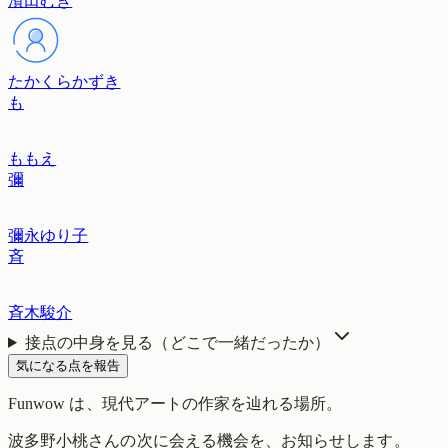
濱田むぎ
たかくらかずき
も
ももえ
彌
彌永ゆり子
斉
斉木駿介
接点の中身を見る（どこで一緒だったか）
気になる点を報告
Funwow
は、現代アートの作家を辿れる場所。
波多野小桃
さんの次に会える機会を、お知らせします。