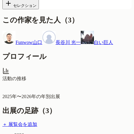
セレクション
この作家を見た人
（
3
）
Funwow山口
長谷川 光一
白い巨人
プロフィール
活動の推移
2025
年〜
2026
年の年別出展
出展の足跡（
3
）
＋ 展覧会を追加