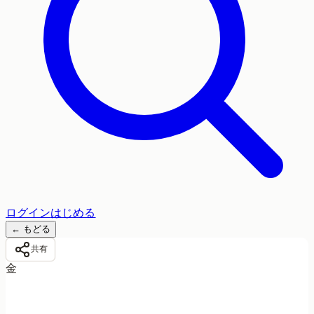
ログイン
はじめる
←
もどる
共有
金