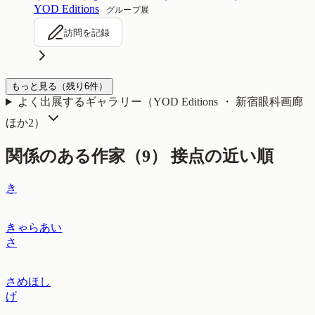
YOD Editions
グループ展
訪問を記録
もっと見る
（残り
6
件）
よく出展するギャラリー（
YOD Editions ・ 新宿眼科画廊
ほか2
）
関係のある作家（
9
）
接点の近い順
き
きゃらあい
さ
さめほし
げ