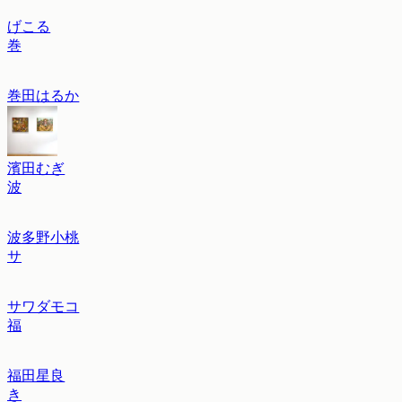
げこる
巻
巻田はるか
濱田むぎ
波
波多野小桃
サ
サワダモコ
福
福田星良
き