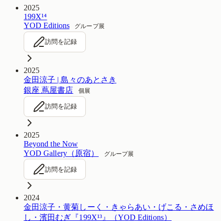
2025
199X¹⁴
YOD Editions
グループ展
訪問を記録
2025
金田涼子 | 島々のあとさき
銀座 蔦屋書店
個展
訪問を記録
2025
Beyond the Now
YOD Gallery（原宿）
グループ展
訪問を記録
2024
金田涼子・黄菊しーく・きゃらあい・げこる・さめほ
し・濱田むぎ『199X¹³』（YOD Editions）