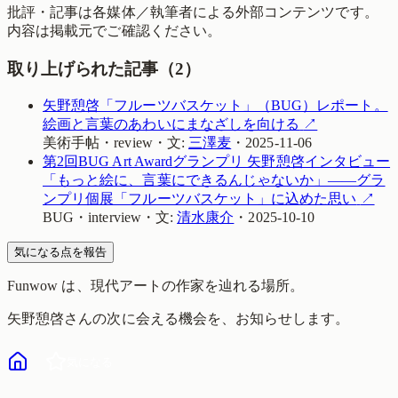
批評・記事は各媒体／執筆者による外部コンテンツです。
内容は掲載元でご確認ください。
取り上げられた記事（
2
）
矢野憩啓「フルーツバスケット」（BUG）レポート。
絵画と言葉のあわいにまなざしを向ける
↗
美術手帖
・
review
・
文:
三澤麦
・
2025-11-06
第2回BUG Art Awardグランプリ 矢野憩啓インタビュー
「もっと絵に、言葉にできるんじゃないか」――グラ
ンプリ個展「フルーツバスケット」に込めた思い
↗
BUG
・
interview
・
文:
清水康介
・
2025-10-10
気になる点を報告
Funwow
は、現代アートの作家を辿れる場所。
矢野憩啓
さんの次に会える機会を、お知らせします。
気になる