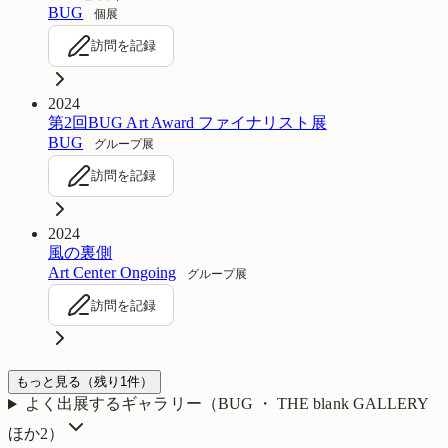
BUG
個展
訪問を記録
2024
第2回BUG Art Award ファイナリスト展
BUG
グループ展
訪問を記録
2024
風の裏側
Art Center Ongoing
グループ展
訪問を記録
もっと見る
（残り
1
件）
よく出展するギャラリー（
BUG ・ THE blank GALLERY
ほか2
）