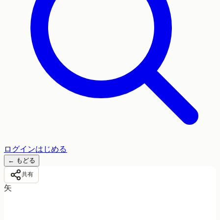
ログイン
はじめる
←
もどる
共有
矢