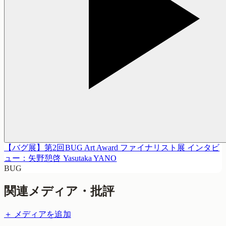
【バグ展】第2回BUG Art Award ファイナリスト展 インタビ
ュー：矢野憩啓 Yasutaka YANO
BUG
関連メディア・批評
＋ メディアを追加