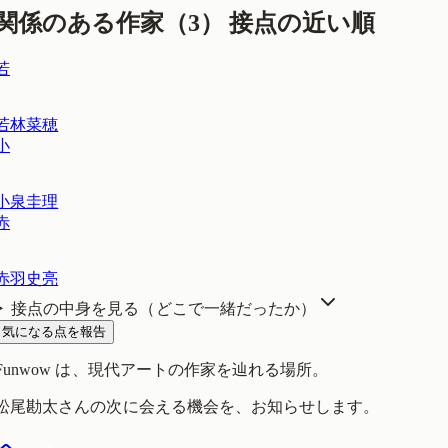
関係のある作家（
3
）
接点の近い順
若
若林菜穂
小
小泉圭理
赤
赤羽史亮
接点の中身を見る（どこで一緒だったか）
気になる点を報告
Funwow
は、現代アートの作家を辿れる場所。
松尾勘太
さんの次に会える機会を、お知らせします。