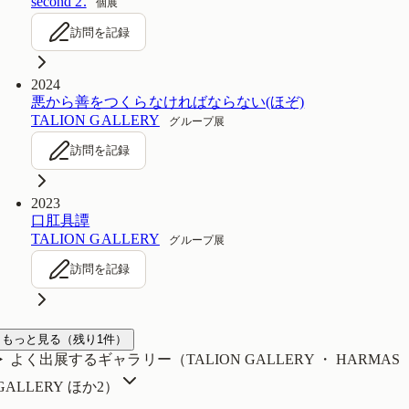
second 2.
個展
訪問を記録
2024
悪から善をつくらなければならない(ほぞ)
TALION GALLERY
グループ展
訪問を記録
2023
口肛具譚
TALION GALLERY
グループ展
訪問を記録
もっと見る
（残り
1
件）
よく出展するギャラリー（
TALION GALLERY ・ HARMAS
GALLERY
ほか2
）