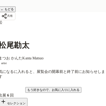
←
もどる
共有
松
松尾勘太
まつお かんた
Kanta Matsuo
artist
気になるに入れると、展覧会の開幕前と終了前にお知らせしま
す
気になる
もう好きなので、お気に入りに入れる
出展
6
回
セレクション