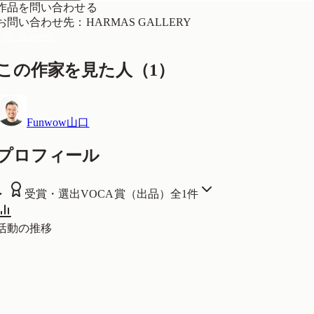
作品を問い合わせる
お問い合わせ先
：
HARMAS GALLERY
問い合わせる
この作家を見た人
（
1
）
Funwow山口
プロフィール
受賞・選出
VOCA賞（出品）
全
1
件
活動の推移